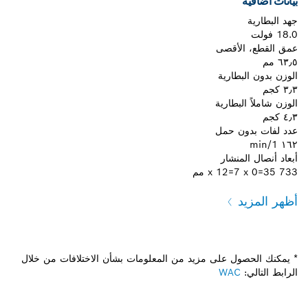
بيانات اضافيه
جهد البطارية
18.0 فولت
عمق القطع، الأقصى
٦٣٫٥ مم
الوزن بدون البطارية
٣٫٣ كجم
الوزن شاملاً البطارية
٤٫٣ كجم
عدد لفات بدون حمل
١٦٢ 1/min
أبعاد أنصال المنشار
733 x 12=7 x 0=35 مم
أظهر المزيد
* يمكنك الحصول على مزيد من المعلومات بشأن الاختلافات من خلال
الرابط التالي:
WAC