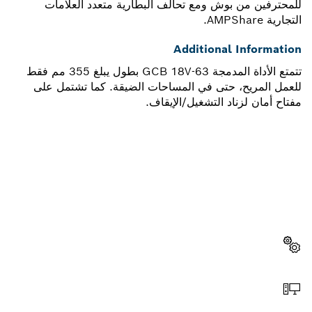
للمحترفين من بوش ومع تحالف البطارية متعدد العلامات
التجارية AMPShare.
Additional Information
تتمتع الأداة المدمجة GCB 18V-63 بطول يبلغ 355 مم فقط
للعمل المريح، حتى في المساحات الضيقة. كما تشتمل على
مفتاح أمان لزناد التشغيل/الإيقاف.
هل تحتاج إلى قطعة غيار؟
ستجد هنا قطع الغيار المناسبة لأداة بوش الاحترافية الخاصة بك
بسرعة وسهولة.
اختر قطعة غيار
اطلب عن طريق الإنترنت