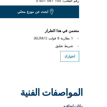
رقم الطلب:
0 601 081 100
ابحث عن موزع محلي
مضمن في هذا الطراز
1 بطارية 9 فولت (6LR61)
شريط تعليق
اختيارك
المواصفات الفنية
بيانات اضافيه