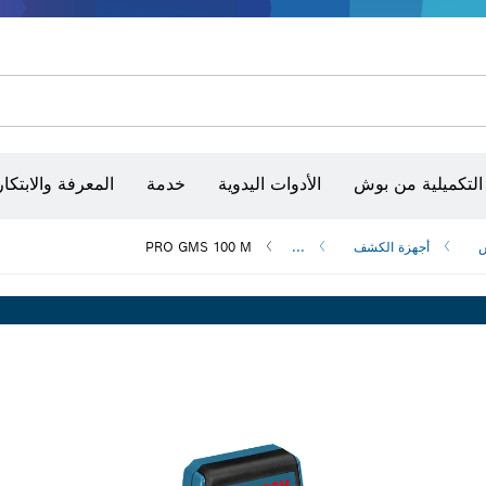
شفرات منشار و‏‫مناشير حفر
أقراص سنفرة وأحزمة سنفرة وورق سنفرة
التكميلية من بوش
الأدوات اليدوية
خدمة
المعرفة والابتكار
س
أجهزة الكشف
...
PRO GMS 100 M