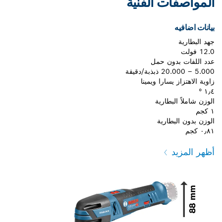
المواصفات الفنية
بيانات اضافيه
جهد البطارية
12.0 فولت
عدد اللفات بدون حمل
5.000 – 20.000 ذبذبة/دقيقة
زاوية الاهتزاز يسارا ويمينا
١٫٤ °
الوزن شاملاً البطارية
١ كجم
الوزن بدون البطارية
٠٫٨١ كجم
أظهر المزيد