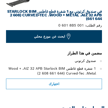
في صندوق كرتوني مع 1 شفرة قطع غاطس STARLOCK BIM
‏AIZ 32 APB‏، WOOD + METAL‏، CURVED-TEC‏ (‎2 608
661 644)
رقم الطلب:
0 601 8B5 001
ابحث عن موزع محلي
مضمن في هذا الطراز
صندوق كرتوني
1 شفرة قطع غاطس Starlock BIM ‏AIZ 32 APB‏، Wood +
Metal‏، Curved-Tec‏ (‎2 608 661 644)
اختيارك