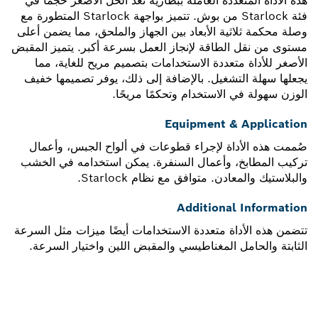
هذه الأداة المتعددة العاملة ببطارية تُعد الحل الأصغر حجمًا في
فئة Starlock من بوش. تتميز بواجهة Starlock المتطورة مع
وصلة محكمة ثلاثية الأبعاد بين الجهاز والملحق، مما يضمن أعلى
مستوى من نقل الطاقة لإنجاز العمل بسرعة أكبر. يتميز المقبض
الأصغر للأداة متعددة الاستخدامات بتصميم مريح للغاية، مما
يجعلها سهلة التشغيل. بالإضافة إلى ذلك، يوفر تصميمها خفيف
الوزن سهولة في الاستخدام وتحكمًا مريحًا.
Equipment & Application
صُممت هذه الأداة لإجراء قطوعات في ألواح الجبس، وأعمال
تركيب المطابخ، وأعمال السنفرة. يمكن استخدامه في الخشب
والبلاستيك والمعادن. متوافق مع نظام Starlock.
Additional Information
تتضمن هذه الأداة متعددة الاستخدامات أيضًا ميزات مثل السرعة
الثابتة والحامل المغناطيسي والمقبض اللين واختيار السرعة.