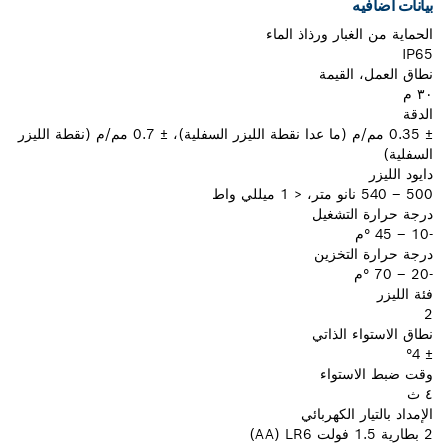
بيانات اضافيه
الحماية من الغبار ورذاذ الماء
IP65
نطاق العمل، القيمة
٣٠ م
الدقة
± 0.35 مم/م (ما عدا نقطة الليزر السفلية)، ± 0.7 مم/م (نقطة الليزر
السفلية)
دايود الليزر
500 – 540 نانو متر، < 1 ميللي واط
درجة حرارة التشغيل
-10 – 45 °م
درجة حرارة التخزين
-20 – 70 °م
فئة الليزر
2
نطاق الاستواء الذاتي
± 4‏°
وقت ضبط الاستواء
٤ ث
الإمداد بالتيار الكهربائي
2 بطارية 1.5 فولت LR6 ‏(‎AA)