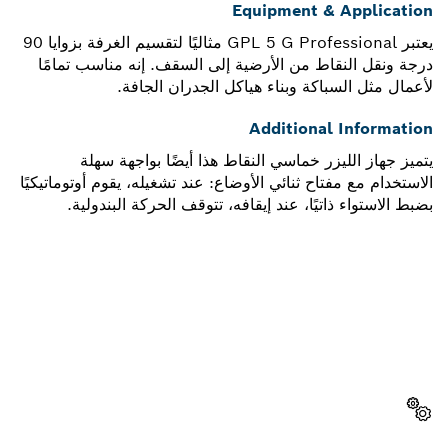
Equipment & Application
يعتبر GPL 5 G Professional مثاليًا لتقسيم الغرفة بزوايا 90
درجة ونقل النقاط من الأرضية إلى السقف. إنه مناسب تمامًا
لأعمال مثل السباكة وبناء هياكل الجدران الجافة.
Additional Information
يتميز جهاز الليزر خماسي النقاط هذا أيضًا بواجهة سهلة
الاستخدام مع مفتاح ثنائي الأوضاع: عند تشغيله، يقوم أوتوماتيكيًا
بضبط الاستواء ذاتيًا، عند إيقافه، تتوقف الحركة البندولية.
هل تحتاج إلى قطعة غيار؟
ستجد هنا قطع الغيار المناسبة لأداة بوش الاحترافية الخاصة بك
بسرعة وسهولة.
اختر قطعة غيار