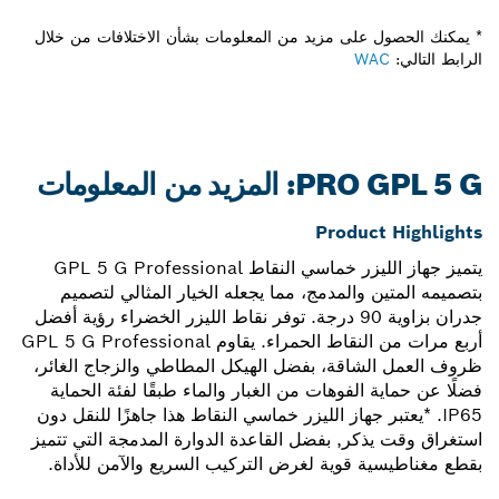
* يمكنك الحصول على مزيد من المعلومات بشأن الاختلافات من خلال
الرابط التالي:
WAC
PRO GPL 5 G: المزيد من المعلومات
Product Highlights
يتميز جهاز الليزر خماسي النقاط GPL 5 G Professional
بتصميمه المتين والمدمج، مما يجعله الخيار المثالي لتصميم
جدران بزاوية 90 درجة. توفر نقاط الليزر الخضراء رؤية أفضل
أربع مرات من النقاط الحمراء. يقاوم GPL 5 G Professional
ظروف العمل الشاقة، بفضل الهيكل المطاطي والزجاج الغائر،
فضلًا عن حماية الفوهات من الغبار والماء طبقًا لفئة الحماية
IP65. *يعتبر جهاز الليزر خماسي النقاط هذا جاهزًا للنقل دون
استغراق وقت يذكر, بفضل القاعدة الدوارة المدمجة التي تتميز
بقطع مغناطيسية قوية لغرض التركيب السريع والآمن للأداة.