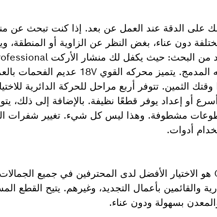
لك على الدقة عند العمل عن بعد. إذا كنت تبحث عن م
ختلفة دون عناء، بغض النظر عن الزاوية أو المنطقة، و
صندوق الأدوات الخاص بك، فلا داعي لمزيد من 
العامل ببطارية حرية الحركة بفضل تصميمه المدمج. يتميز محركه 
قتك الثمين. تتوفر أربع مراحل للحركة الدائرية للاختيا
رع أو إعداد يوفر قطعًا نظيفة. بالإضافة إلى ذلك، يتو
4° للحصول على قطوعات مشطوفة. وهذا ليس كل شيء. تغيير شفرات
منشار الأركت GST 183-LI Professional هو الاختيار الأفضل لدى المحترفين في جميع ا
ية والقائمين بأعمال التجديد، وغيرهم. يتيح القطع الم
المعدن بسهولة ودون عناء.