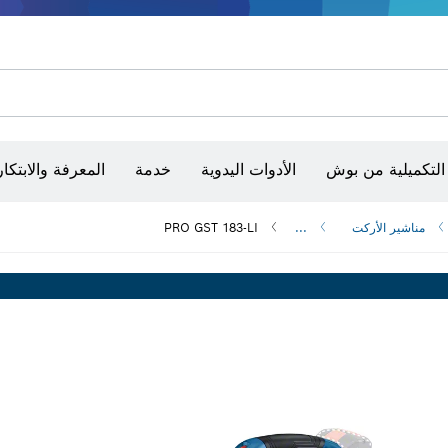
شفرات منشار و‏‫مناشير حفر
أقراص سنفرة وأحزمة سنفرة وورق سنفرة
التكميلية من بوش
الأدوات اليدوية
خدمة
المعرفة والابتكار
مناشير الأركت
...
PRO GST 183-LI