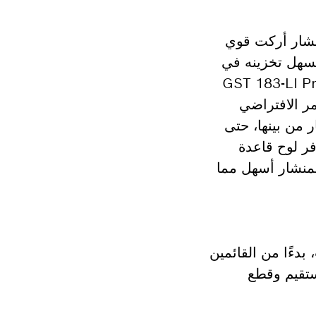
نشار أركت قوي
يسهل تخزينه في
البحث: حيث يكفل لك منشار الأركت GST 183-LI Professional
القوي 18V عديم الفحمات بالعمر الافتراضي
ر من بينها، حتى
فر لوح قاعدة
 المنشار أسهل مما
لجمالات، بدءًا من القائمين
ستقيم وقطع