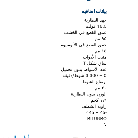
بيانات اضافيه
جهد البطارية
18.0 فولت
عمق القطع في الخشب
٩٥ مم
عمق القطع في الألومنيوم
١٥ مم
مثبت الأدوات
ساق شكل T
عدد الأشواط بدون تحميل
0 – 3.300 شوط/دقيقة
ارتفاع الشوط
٢٠ مم
الوزن بدون البطارية
١٫٦ كجم
زاوية الشطف
-45 – 45 °
BITURBO
لا
أظهر المزيد