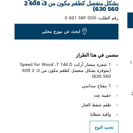
بشكل منفصل كطقم مكون من 3: ‎2 608
630 560)
رقم الطلب:
0 601 58F 0D0
ابحث عن موزع محلي
مضمن في هذا الطراز
‎1 907 
1 شفرة منشار أركت T 144 D‏، Speed for Wood
(متوفرة بشكل منفصل كطقم مكون من 3: 2 ‎608
630 560)
1 مفتاح سداسي
شكل منفصل كطقم مكون من 3: 2
حقيبة عِدد
طقم شفط الغبار
واقية شظايا
تحديد النوع