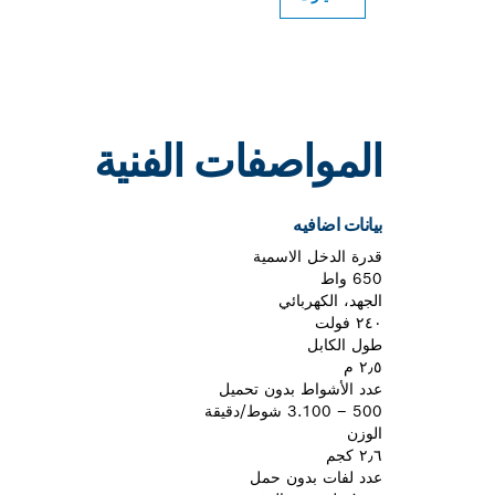
المواصفات الفنية
بيانات اضافيه
قدرة الدخل الاسمية
650 واط
الجهد، الكهربائي
٢٤٠ فولت
طول الكابل
٢٫٥ م
عدد الأشواط بدون تحميل
500 – 3.100 شوط/دقيقة
الوزن
٢٫٦ كجم
عدد لفات بدون حمل