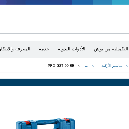
شفرات منشار و‏‫مناشير حفر
أقراص سنفرة وأحزمة سنفرة وورق سنفرة
التكميلية من بوش
الأدوات اليدوية
خدمة
المعرفة والابتكار
مناشير الأركت
...
PRO GST 90 BE