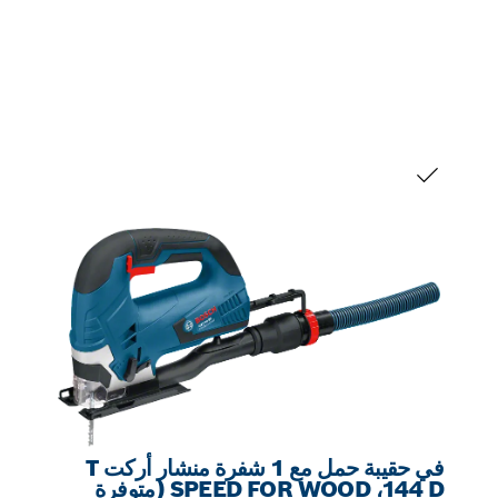
التحديد الخاص بك
في حقيبة حمل مع 1 شفرة منشار أركت T
144 D،‏ SPEED FOR WOOD (متوفرة