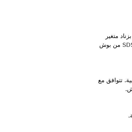
زناد متغير
السرعة إنجاز الأعمال اليومية بثبات كبير. يمكن تغيير شفرات المنشار بسهولة بالغة بفضل نظام SDS من بوش
ة. تتوافق مع
.