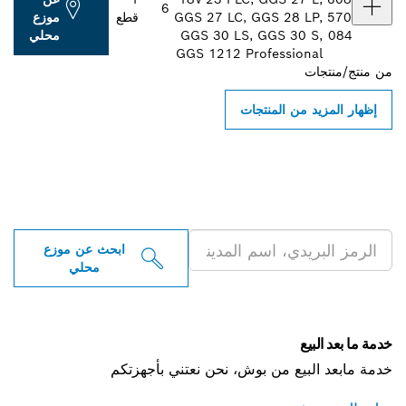
6
570
GGS 27 LC, GGS 28 LP,
قطع
موزع
084
GGS 30 LS, GGS 30 S,
محلي
GGS 1212 Professional
من
منتج/منتجات
إظهار المزيد من المنتجات
ابحث عن موزعو أدوات بوش
الاحترافية بالقرب منك
ابحث عن موزع
محلي
خدمة ما بعد البيع
خدمة مابعد البيع من بوش، نحن نعتني بأجهزتكم