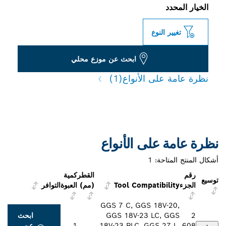
الخيار المحدد
تغيير النوع
ابحث عن موزع محلي
نظرة عامة على الأنواع
(1)
نظرة عامة على الأنواع
أشكال المنتج المتاحة:
1
رقم
القطر
كمية
توسيع
الجزء
Tool Compatibility
(مم)
العبوة
التوافر
GGS 7 C, GGS 18V-20,
2
GGS 18V-23 LC, GGS
ابحث
608
18V-23 PLC, GGS 27 L,
1
عن