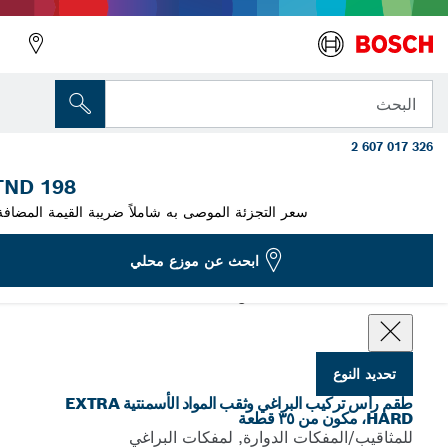
متغير الذي اخترته
طقم رأس ثقب CYL-3 ورأس تركيب براغي شديدة
البحث
بة، PH، PZ، SL، H، T مكون من 35 قطعة
2 607 017 3
أطقم رؤوس تركيب البراغي وثقب المواد الأسمنتية Extra Hard،
...
مكونة من ٣٥ قطعة
198 TND
سعر التجزئة الموصى به شاملاً ضريبة القيمة المضافة.
ابحث عن موزع محلي
Choose your Variant
تحديد النوع
طقم رأس تركيب البراغي وثقب المواد الأسمنتية EXTRA
HARD، مكون من ٣٥ قطعة
للمثاقيب/المفكات الدوارة, لمفكات البراغي