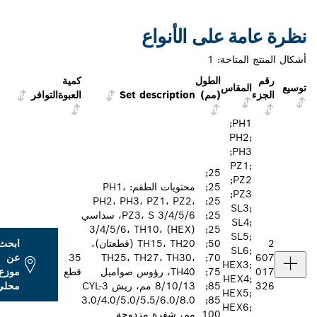
ظرة عامة على الأنواع
كال المنتج المتاحة:
1
رقم
الطول
كمية
سيع
المقاس
الجزء
(مم)
Set description
العبوة
التوافر
PH1‏;
PH2;
PH3‏;
PZ1;
25;
PZ2‏;
25;
محتويات الطقم: PH1،
PZ3‏;
PH2، PH3، PZ1، PZ2،
25;
SL3;
25;
PZ3، S 3/4/5/6، سداسي
SL4;
(HEX) 3/4/5/6، TH10،
25;
SL5;
2
50;
TH15، TH20 (قطعتان)،
ابحث
SL6;
607
70;
TH25، TH27، TH30،
35
عن
HEX3;
017
75;
TH40، رؤوس صواميل
قطع
موزع
HEX4;
326
85;
8/10/13 مم، ريش CYL-3
محلي
HEX5;
3.0/4.0/5.0/5.5/6.0/8.0
85;
HEX6;
100
مم، شفرة مزدوجة