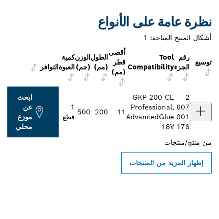
نظرة عامة على الأنواع
أشكال المنتج المتاحة:
1
أقصى
رقم
Tool
الطول
الوزن
كمية
توسيع
قطر
الجزء
Compatibility
(مم)
(جم)
العبوة
التوافر
(مم)
2
GKP 200 CE
ابحث
607
Professional,
1
عن
500
200
11
001
AdvancedGlue
قطع
موزع
176
18V
محلي
من
منتج/منتجات
إظهار المزيد من المنتجات
ابحث عن موزعو أدوات بوش
الاحترافية بالقرب منك