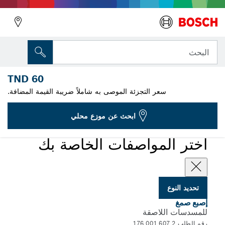
المتغير الذي اخترته
لاصق انصهاري
البحث
2 607 001 176
60 TND
...
عصي غراء صفراء
سعر التجزئة الموصى به شاملاً ضريبة القيمة المضافة.
ابحث عن موزع محلي
اختر المواصفات الخاصة بك
تحديد النوع
إصبع صمغ
للمسدسات اللاصقة
رقم الطلب 2 607 001 176