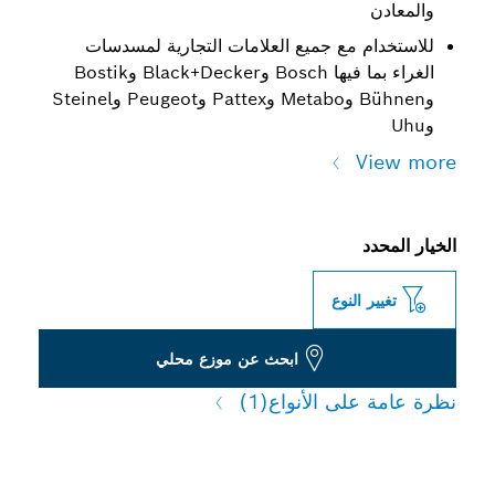
والمعادن
للاستخدام مع جميع العلامات التجارية لمسدسات
الغراء بما فيها Bosch وBlack+Decker وBostik
وBühnen وMetabo وPattex وPeugeot‏ وSteinel
وUhu
View more
الخيار المحدد
تغيير النوع
ابحث عن موزع محلي
نظرة عامة على الأنواع
(1)