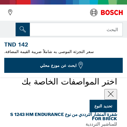
المتغير الذي اخترته
شفرة المنشار الترددي S 1243 HM4
البحث
2 608 650 355
142 TND
...
S 1243 HM Endurance for Brick شفرات الطوب
سعر التجزئة الموصى به شاملاً ضريبة القيمة المضافة.
ابحث عن موزع محلي
اختر المواصفات الخاصة بك
تحديد النوع
شفرة المنشار الترددي من نوع S 1243 HM ENDURANCE
FOR BRICK
للمناشير الترددية