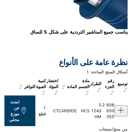
يناسب جميع المناشير الترددية على شكل S للساق
نظرة عامة على الأنواع
أشكال المنتج المتاحة:
1
رقم
مادة
اختصَار
كمية
توسيع
الطراز
الجزء
الجسم
المادة
الموَاد
العبوة
التوافر
ابحث
S
2 608
1
عن
CT
CARBIDE
HCS
1243
650
قطع
موزع
HM
355
محلي
من
منتج/منتجات