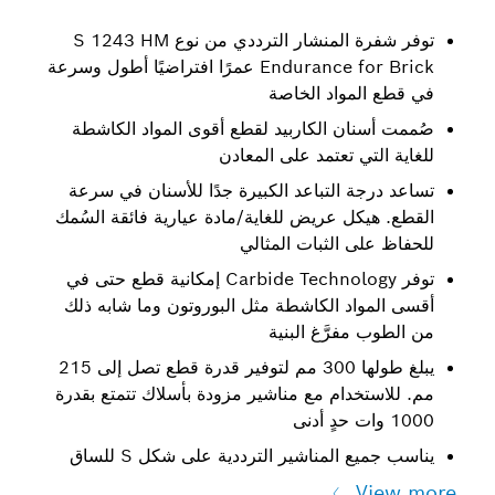
توفر شفرة المنشار الترددي من نوع S 1243 HM
Endurance for Brick عمرًا افتراضيًا أطول وسرعة
في قطع المواد الخاصة
صُممت أسنان الكاربيد لقطع أقوى المواد الكاشطة
للغاية التي تعتمد على المعادن
تساعد درجة التباعد الكبيرة جدًا للأسنان في سرعة
القطع. هيكل عريض للغاية/مادة عيارية فائقة السُمك
للحفاظ على الثبات المثالي
توفر Carbide Technology إمكانية قطع حتى في
أقسى المواد الكاشطة مثل البوروتون وما شابه ذلك
من الطوب مفرَّغ البنية
يبلغ طولها 300 مم لتوفير قدرة قطع تصل إلى 215
مم. للاستخدام مع مناشير مزودة بأسلاك تتمتع بقدرة
1000 وات حدٍ أدنى
يناسب جميع المناشير الترددية على شكل S للساق
View more