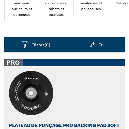
disponibles pour les ponceuses. Obtenez le meilleur
marteaux
défonceuses,
meuleuses et
l'aspira
burineurs et
rabots et
polisseuses
résultat possible avec les accessoires Bosch pour
perceuses
spatules
perceuses, visseuses, scies et ponceuses.
Filtres
(0)
Tri
Dropdown
closed
PRO
PLATEAU DE PONÇAGE PRO BACKING PAD SOFT