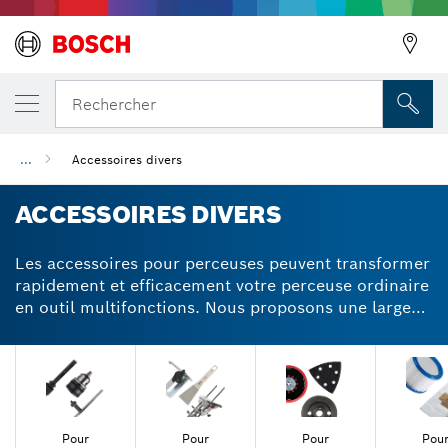
Rechercher
...
Accessoires divers
ACCESSOIRES DIVERS
Les accessoires pour perceuses peuvent transformer
rapidement et efficacement votre perceuse ordinaire
en outil multifonctions. Nous proposons une large
gamme d'accessoires de haute qualité pour
maximiser la durée de vie de votre outil. Les
mandrins, les forets et les poignées améliorent les
performances de vos perceuses et de vos visseuses.
Les guides, les plateaux et les cadres de ponçage ne
sont que quelques-uns des nombreux accessoires
Pour
Pour
Pour
Pou