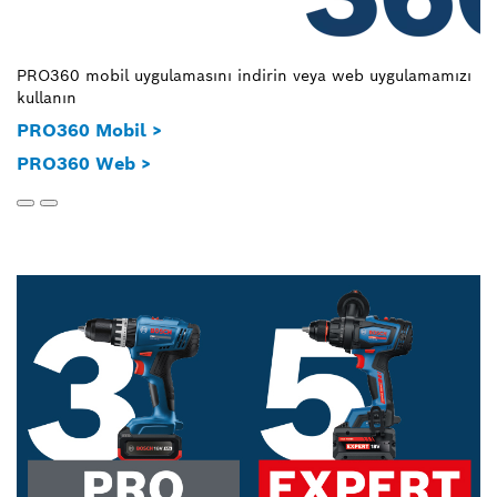
PRO360 mobil uygulamasını indirin veya web uygulamamızı
He
kullanın
k
PRO360 Mobil >
PRO360 Web >