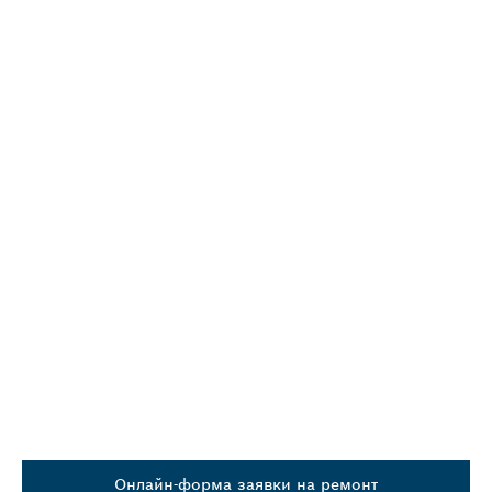
ДАНІ
3. НАПИШІТЬ «ТЕХНІЧНЕ ОБСЛУГОВУВАННЯ» У
ВІЛЬНОМУ ТЕКСТОВОМУ ПОЛІ ДЛЯ ОТРИМАННЯ
ІНСТРУМЕНТУ, ТЕХНІЧНОГО ОБСЛУГОВУВАННЯ
ТА ПОВЕРНЕННЯ ІНСТРУМЕНТУ.
Онлайн-форма заявки на ремонт