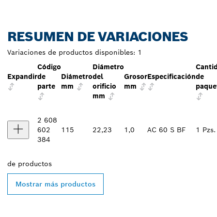
RESUMEN DE VARIACIONES
Variaciones de productos disponibles:
1
Código
Diámetro
Canti
Expandir
de
Diámetro
del
Grosor
Especificación
de
parte
mm
orificio
mm
paque
mm
2 608
602
115
22,23
1,0
AC 60 S BF
1 Pzs.
384
de
productos
Mostrar más productos