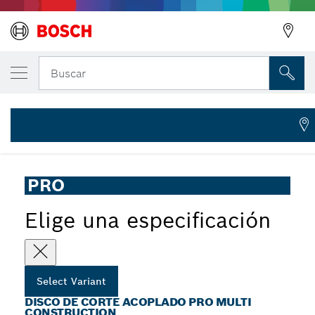
Discos de corte PRO Multi Material, 115 x
Buscar
2 608 602 384
Disco de corte abrasivo PRO Multi Construction para
...
amoladoras angulares pequeñas, orificio de 22,23 mm
PRO
Elige una especificación
Select Variant
DISCO DE CORTE ACOPLADO PRO MULTI
CONSTRUCTION