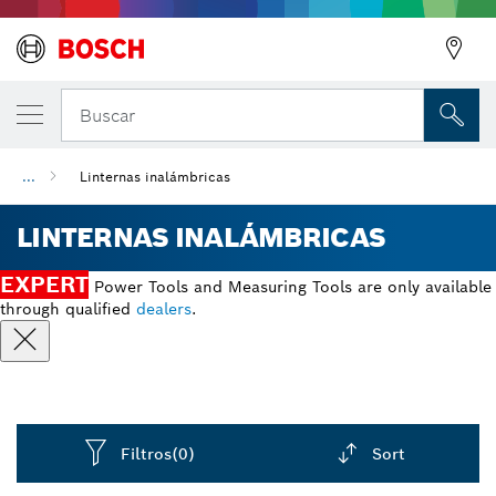
Buscar
...
Linternas inalámbricas
LINTERNAS INALÁMBRICAS
EXPERT
Power Tools and Measuring Tools are only available
through qualified
dealers
.
Filtros
(0)
Sort
Dropdown