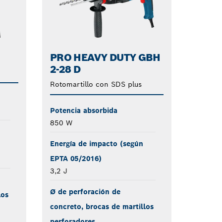
PRO HEAVY DUTY GBH
2-28 D
Rotomartillo con SDS plus
Potencia absorbida
850 W
Energía de impacto (según
EPTA 05/2016)
3,2 J
Ø de perforación de
los
concreto, brocas de martillos
perforadores