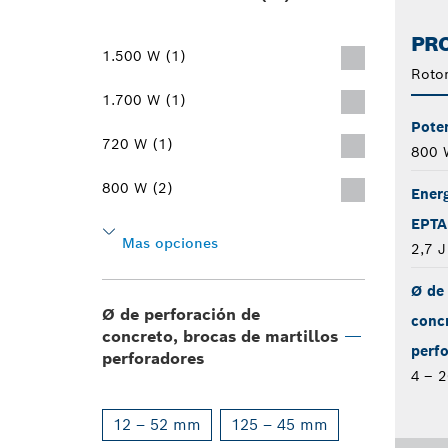
PRO
1.500 W (1)
Rotom
1.700 W (1)
Pote
720 W (1)
800 
800 W (2)
Ener
EPTA
Mas opciones
2,7 J
Ø de 
Ø de perforación de
concr
concreto, brocas de martillos
perf
perforadores
4 – 
12 – 52 mm
125 – 45 mm