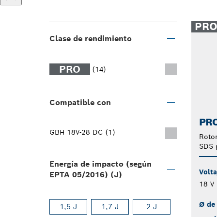
PR
Clase de rendimiento
PRO
(14)
Compatible con
PRO
GBH 18V-28 DC (1)
Rotom
SDS 
Energía de impacto (según
Volta
EPTA 05/2016) (J)
18 V
Ø de 
1,5 J
1,7 J
2 J