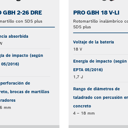
 GBH 2-26 DRE
PRO GBH 18 V-LI
artillo con SDS plus
Rotomartillo inalámbrico c
SDS plus
ncia absorbida
Voltaje de la batería
W
18 V
gía de impacto (según
Energía de impacto (según
 05/2016)
EPTA 05/2016)
1,7 J
perforación de
Rango de diámetros de
eto, brocas de martillos
taladrado con percusión e
oradores
concreto
26 mm
4 – 18 mm