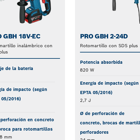
 GBH 18V-EC
PRO GBH 2-24D
artillo inalámbrico con
Rotomartillo con SDS plus
plus
Potencia absorbida
je de la batería
820 W
Energía de impacto (según
gía de impacto (según
EPTA 05/2016)
 05/2016)
2,7 J
Ø de perforación de
perforación en concreto
concreto, brocas de martil
roca para rotomartillos
perforadores
18 mm
24 mm