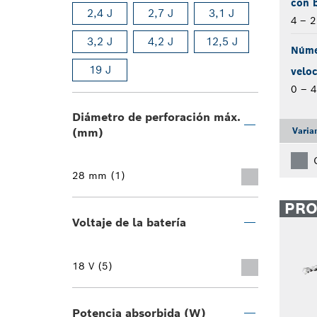
con b
2,4 J
2,7 J
3,1 J
4 – 
3,2 J
4,2 J
12,5 J
Núme
19 J
veloc
0 – 
Diámetro de perforación máx.
Varia
(mm)
28 mm (1)
PR
Voltaje de la batería
18 V (5)
Potencia absorbida (W)