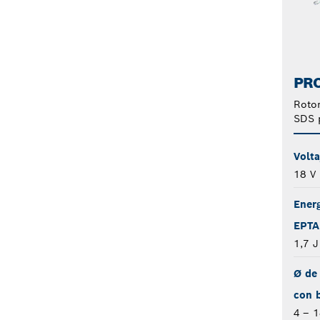
PRO
Rotom
SDS 
Volta
18 V
Ener
EPTA
1,7 J
Ø de 
con b
4 – 