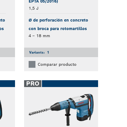
EPTA 05/2016)
1,5 J
eto
Ø de perforación en concreto
os
con broca para rotomartillos
4 – 18 mm
Variants:
1
Comparar producto
PRO