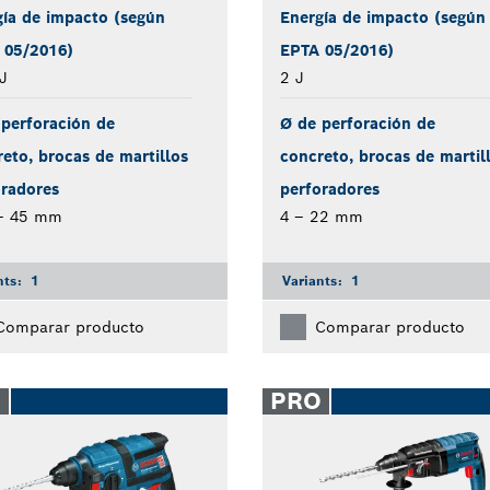
gía de impacto (según
Energía de impacto (según
 05/2016)
EPTA 05/2016)
J
2 J
perforación de
Ø de perforación de
eto, brocas de martillos
concreto, brocas de martil
oradores
perforadores
– 45 mm
4 – 22 mm
nts:
1
Variants:
1
Comparar producto
Comparar producto
O
PRO