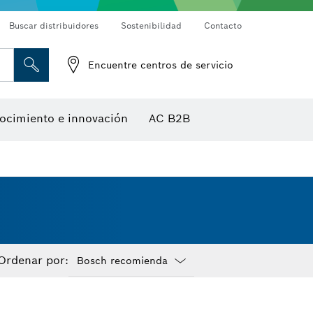
Buscar distribuidores
Sostenibilidad
Contacto
bo
Discos de corte, discos de desbaste y cepillos de alambre
Fresas para router y cuchillos de cepillo
Encuentre centros de servicio
Herramientas de diseño
ocimiento e innovación
AC B2B
n
s
Detectores de temperatura y cámaras térmicas
Ordenar por:
Dropdown
closed