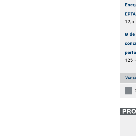
Ener
EPTA
12,5 
Ø de 
concr
perf
125 
Varia
PR