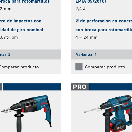
roca para rotomartillos
EPTA 05/2016)
22 mm
2,4 J
ro de impactos con
Ø de perforación en concr
idad de giro nominal
con broca para rotomartill
4.675 ipm
4 – 24 mm
nts:
2
Variants:
1
Comparar producto
Comparar producto
O
PRO