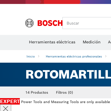
Accesorios para multiherramienta
Accesorios de máquinas
Hojas de 
Buscar
Herramientas eléctricas
Medición
A
Inicio
Herramientas eléctricas profesionales
ROTOMARTIL
14 Productos
Filtros
(0)
EXPERT
Power Tools and Measuring Tools are only available