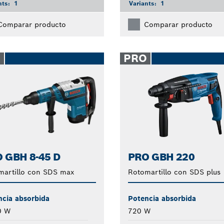
nts:
1
Variants:
1
Comparar producto
Comparar producto
O
PRO
 GBH 8-45 D
PRO GBH 220
martillo con SDS max
Rotomartillo con SDS plus
ncia absorbida
Potencia absorbida
0 W
720 W