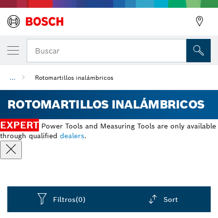
Buscar
...
Rotomartillos inalámbricos
ROTOMARTILLOS INALÁMBRICOS
EXPERT
Power Tools and Measuring Tools are only available
through qualified
dealers
.
Filtros
(0)
Sort
Dropdown