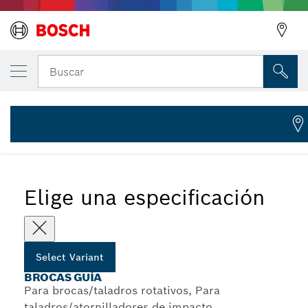
Broca guía de HSS-Co
Buscar
2 608 584 677
...
Brocas guía para sierras copa Power Change
Elige una especificación
Select Variant
BROCAS GUÍA
Para brocas/taladros rotativos, Para
taladros/atornilladores de impacto