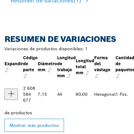
Resumen de variaciones
(1)
RESUMEN DE VARIACIONES
Variaciones de productos disponibles:
1
Código
Longitud
Forma
Cantida
Longitud
Expandir
de
Diámetro
de
del
de
total
parte
mm
trabajo
vástago
paquete
mm
mm
2 608
584
7,15
44
80,00
Hexagonal
1 Pzs.
677
de
productos
Mostrar más productos