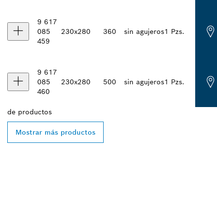
9 617
085
230x280
360
sin agujeros
1 Pzs.
459
9 617
085
230x280
500
sin agujeros
1 Pzs.
460
de
productos
Mostrar más productos
ENCONTRAR AL
DISTRIBUIDOR DE BOSCH
PROFESSIONAL MÁS
CERCANO