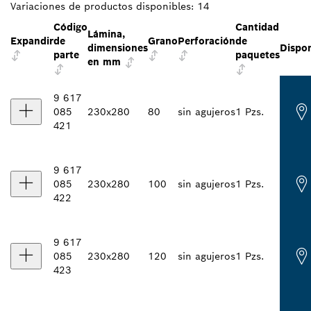
Variaciones de productos disponibles:
14
Código
Cantidad
Lámina,
Expandir
de
Grano
Perforación
de
dimensiones
Dispon
parte
paquetes
en mm
9 617
085
230x280
80
sin agujeros
1 Pzs.
421
9 617
085
230x280
100
sin agujeros
1 Pzs.
422
9 617
085
230x280
120
sin agujeros
1 Pzs.
423