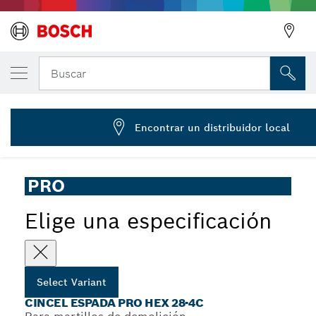
Cincel espada PRO HEX-4C de 28 mm, 80 
Buscar
2 608 690 584
...
Cincel pala PRO Hex 28-4C
Encontrar un distribuidor local
PRO
Elige una especificación
Select Variant
CINCEL ESPADA PRO HEX 28-4C