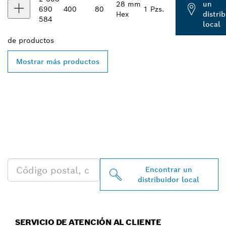
28 mm
un
690
400
80
1 Pzs.
Hex
distri
584
local
de
productos
Mostrar más productos
ENCONTRAR AL
DISTRIBUIDOR DE BOSCH
PROFESSIONAL MÁS
CERCANO
Encontrar un
distribuidor local
SERVICIO DE ATENCIÓN AL CLIENTE