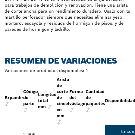
para trabajos de demolición y renovación. Tiene una arista
de corte ancha para un rendimiento duradero. Úsalo con tu
martillo perforador siempre que necesites eliminar yeso,
mortero, escayola y residuos de hormigón de pisos, y de
paredes de hormigón y ladrillo.
RESUMEN DE VARIACIONES
Variaciones de productos disponibles:
1
Arista
de
Código
corte
Forma
Cantidad
Longitud
Expandir
de
de
del
de
total
Disponibilida
parte
cincel
vástago
paquetes
mm
en
mm
Encon
2 608