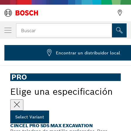
Cincel PRO SDS max Excavation, 110 x 40
Buscar
1 618 601 017
...
Cincel PRO SDS max Excavation
Encontrar un distribuidor local
PRO
Elige una especificación
Select Variant
CINCEL PRO SDS MAX EXCAVATION