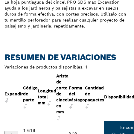
La hoja puntiaguda del cincel PRO SDS max Excavation
ayuda a los jardineros y paisajistas a excavar en suelos
duros de forma efectiva, con cortes precisos. Utilízalo con
tu martillo perforador para realizar cualquier proyecto de
paisajismo y jardinería, repetidamente.
RESUMEN DE VARIACIONES
Variaciones de productos disponibles:
1
Arista
de
Código
corte
Forma
Cantidad
Longitud
Expandir
de
de
del
de
total
Disponibilida
parte
cincel
vástago
paquetes
mm
en
mm
Encon
1 618
SDS
un