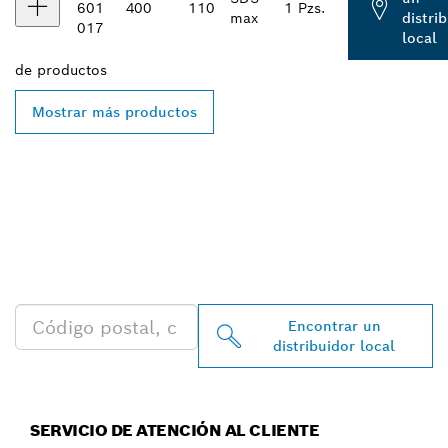
601
400
110
1 Pzs.
max
distri
017
local
de
productos
Mostrar más productos
ENCONTRAR AL
DISTRIBUIDOR DE BOSCH
PROFESSIONAL MÁS
CERCANO
Encontrar un
distribuidor local
SERVICIO DE ATENCIÓN AL CLIENTE