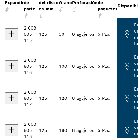
Expandir
de
del disco
Grano
Perforación
de
Disponibi
parte
en mm
paquetes
E
2 608
u
605
125
80
8 agujeros
5 Pzs.
d
115
l
E
2 608
u
605
125
100
8 agujeros
5 Pzs.
d
116
l
E
2 608
u
605
125
120
8 agujeros
5 Pzs.
d
117
l
E
2 608
u
605
125
180
8 agujeros
5 Pzs.
d
118