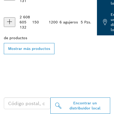
131
l
E
2 608
u
605
150
1200
6 agujeros
5 Pzs.
d
132
l
de
productos
Mostrar más productos
ENCONTRAR AL
DISTRIBUIDOR DE BOSCH
PROFESSIONAL MÁS
CERCANO
Encontrar un
distribuidor local