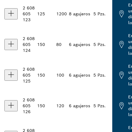
E
2 608
u
605
125
1200
8 agujeros
5 Pzs.
d
123
l
E
2 608
u
605
150
80
6 agujeros
5 Pzs.
d
124
l
E
2 608
u
605
150
100
6 agujeros
5 Pzs.
d
125
l
E
2 608
u
605
150
120
6 agujeros
5 Pzs.
d
126
l
E
2 608