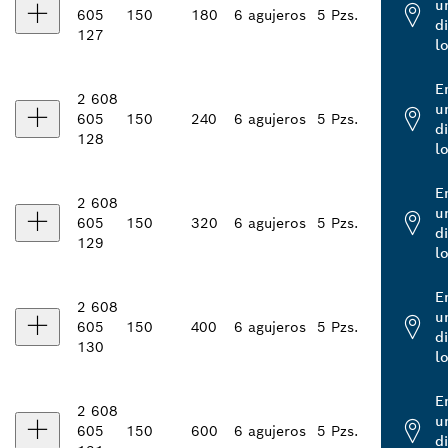
u
605
150
180
6 agujeros
5 Pzs.
d
127
l
E
2 608
u
605
150
240
6 agujeros
5 Pzs.
d
128
l
E
2 608
u
605
150
320
6 agujeros
5 Pzs.
d
129
l
E
2 608
u
605
150
400
6 agujeros
5 Pzs.
d
130
l
E
2 608
u
605
150
600
6 agujeros
5 Pzs.
d