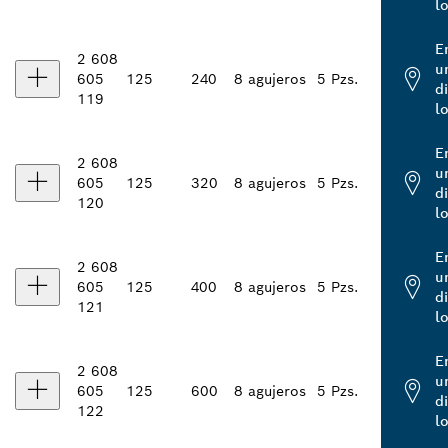
l
E
2 608
u
605
125
240
8 agujeros
5 Pzs.
d
119
l
E
2 608
u
605
125
320
8 agujeros
5 Pzs.
d
120
l
E
2 608
u
605
125
400
8 agujeros
5 Pzs.
d
121
l
E
2 608
u
605
125
600
8 agujeros
5 Pzs.
d
122
l