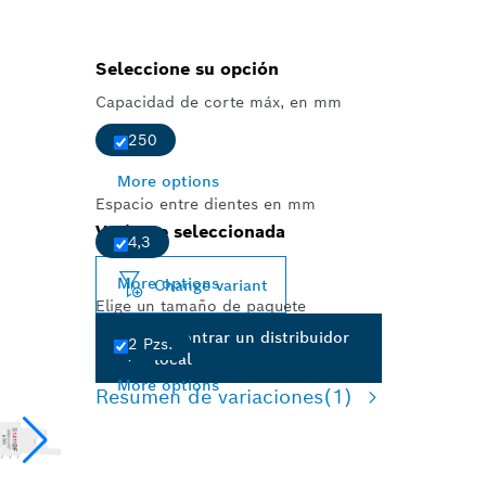
Seleccione su opción
Capacidad de corte máx, en mm
250
More options
Espacio entre dientes en mm
Variante seleccionada
4,3
More options
Change variant
Elige un tamaño de paquete
Encontrar un distribuidor
2 Pzs.
local
More options
Resumen de variaciones
(1)