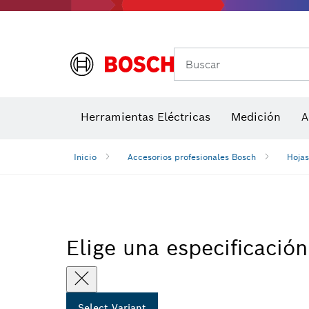
Accesorios para multiherramienta
Accesorios de máquinas
Herramientas inalámbricas para el jardín
Hojas de 
Her
Buscar
Herramientas Eléctricas
Medición
A
Detectores de temperatura y cámaras térmicas
Inicio
Accesorios profesionales Bosch
Hojas
Elige una especificación
Select Variant