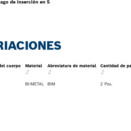
tago de inserción en S
RIACIONES
del cuerpo
Material
Abreviatura de material
Cantidad de p
BI-METAL
BIM
2 Pzs.