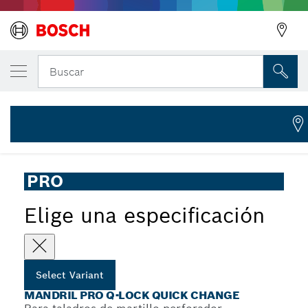
Mandril PRO Q-Lock, vástago SDS plus par
Buscar
2 609 390 590
Mandril PRO Q-Lock Quick Change con vástago SDS Plus
...
para sistema de cambio rápido (Quick Change) para sierras
copa
PRO
Elige una especificación
Select Variant
MANDRIL PRO Q-LOCK QUICK CHANGE