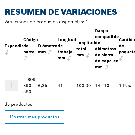
RESUMEN DE VARIACIONES
Variaciones de productos disponibles:
1
Rango
compatible
Código
Longitud
Cantid
Longitud
de
Expandir
de
Diámetro
de
de
total
diámetros
parte
mm
trabajo
paquet
mm
de sierra
mm
de copa en
mm
2 609
390
6,35
44
100,00
14-210
1 Pzs.
590
de
productos
Mostrar más productos