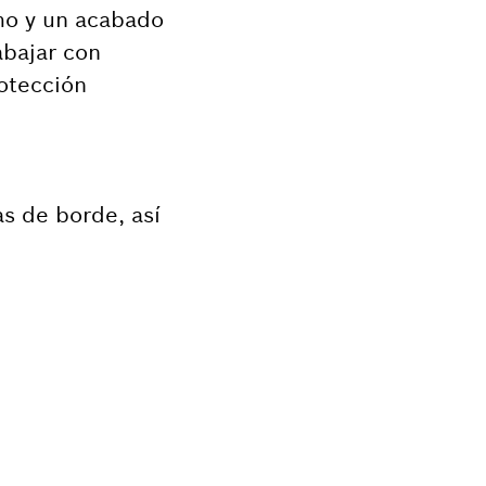
imo y un acabado
abajar con
otección
s de borde, así