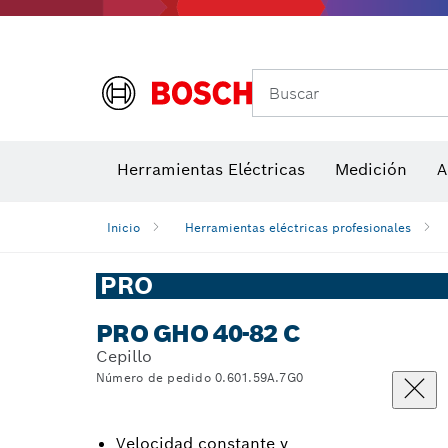
Accesorios para multiherramienta
Accesorios de máquinas
Herramientas inalámbricas para el jardín
Hojas de 
Her
Buscar
Herramientas Eléctricas
Medición
A
Detectores de temperatura y cámaras térmicas
Inicio
Herramientas eléctricas profesionales
PRO
PRO GHO 40-82 C
Cepillo
Número de pedido 0.601.59A.7G0
Velocidad constante y