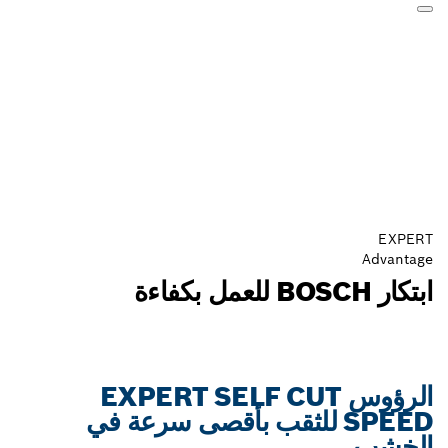
لرؤوس EXPERT SELF CUT
SPE للثقب بأقصى سرعة في