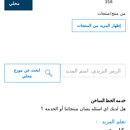
محلي
ن المنتجات
 موزعو أدوات بوش
ية بالقرب منك
ابحث عن موزع
محلي
خن
ه بشان منتجاتنا أو الخدمة ؟