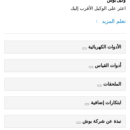
 الأقرب إليك
ائية
س
فية
كة بوش