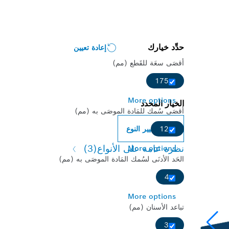
حدِّد خيارك
إعادة تعيين
أقصَى سعَة للقَطع (مم)
175
More options
الخيار المحدد
أقصَى سُمك للمَادة الموصَى به (مم)
تغيير النوع
12
نظرة عامة على الأنواع
(3)
More options
الحَد الأدنَى لسُمك المَادة الموصَى به (مم)
4
More options
تباعد الأسنان (مم)
3