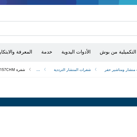
أقراص سنفرة وأحزمة سنفرة وورق سنفرة
حفر الماس وقطعه وتجليخه
رؤوس تركيب براغي، ووحدات تركيب رؤوس التثبيت والمآخذ
أق
الكاميرات وأجهزة الكشف الحرارية
التكميلية من بوش
الأدوات اليدوية
خدمة
المعرفة والابتكار
منشار و‏مناشير حفر
شفرات المنشار الترددية
...
شفرة EXPERT Vehicle Rescue S1157CHM