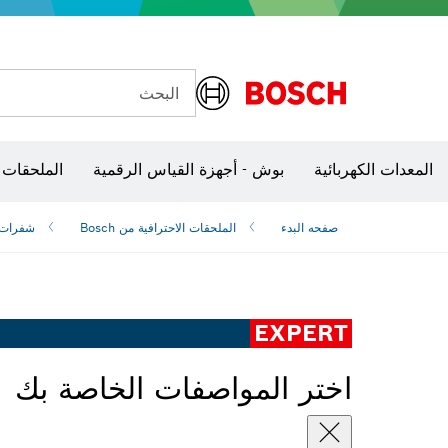
البحث
شفرات منشار و‏‫مناشير حفر
المعدات الكهربائية
بوش - أجهزة القياس الرقمية
الملحقات 
صفحه البدء
الملحقات الاحترافية من Bosch
شفرات ‫
EXPERT
اختر المواصفات الخاصة بك