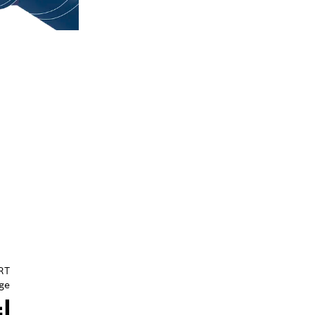
RT
ge
ا