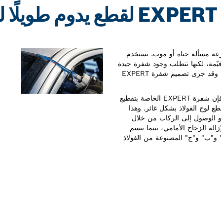
EXPERT VEHICLE RESCUE لقطع يدوم 
رعة مسألة حياة أو موت. تستخدم
قيّمة، لكنها تتطلب وجود شفرة جيدة
للغاية تستطيع قطع فولاذ السيارات الحديثة بشكل موثوق به. وقد جرى تصميم شفرة EXPERT
فعلاوةً على وجود الكربيد شديد الصلابة في سنون الشفرة، فإن شفرة EXPERT الخاصة بتقطيع
ع لوح الفولاذ بشكل غائر. وهذا
أو الوصول إلى الركاب من خلال
ة القصيرة من نوع S957CHM مثالية لإزالة الزجاج الأمامي، بينما تتسم
لسيارة "أ" و"ب" و"ج" المصنوعة من الفولاذ