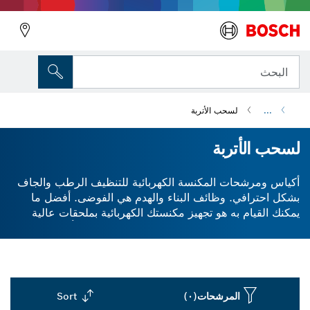
البحث
...
لسحب الأتربة
لسحب الأتربة
أكياس ومرشحات المكنسة الكهربائية للتنظيف الرطب والجاف
بشكل احترافي. وظائف البناء والهدم هي الفوضى. أفضل ما
يمكنك القيام به هو تجهيز مكنستك الكهربائية بملحقات عالية
الجودة لضمان إنجاز مهام التنظيف بشكل أسرع وبأقل جهد. إن
أكياس ومرشحات المكانس الكهربائية المتنوعة الخاصة بنا
لشفط الغبار تقاوم الرطوبة والتعفن، مما يجعلها مثالية
للاستخدامات الرطبة والجافة. جرب أكياس المكنسة الكهربائية
المصنوعة مِن مواد مختلفة: البولي ايثيلين والورق والصوف.
المرشحات
(٠)
Sort
تتمتع مرشحات التفريغ مِن Bosch بمعدل استخلاص غبار يصل