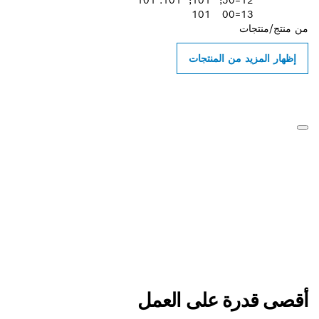
12=50;
101;
101؛ 101
101
ن المنتجات
 على العمل