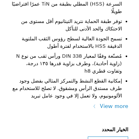
السرعة (HSS) المطلي بطبقة من TiN عمرًا افتراضيًا
 الحماية نتريد التيتانيوم أقل مستوى من
الحد الأدنى للتآكل
دة العالية لسطح رؤوس الثقب الملتوية
مُصنّعة وفقًا لمعيار DIN 338 ورأس ثقب من نوع N
(زاوية أحادية)، وطرف بزاوية قدرها ١٣٥ درجة،
ري h8
لقطع النشط والتمركز المثالي بفضل وجود
ق الرأس ومشقوق. لا تصلح للاستخدام مع
م، ولا تعمل إلا في وجود عامل تبريد