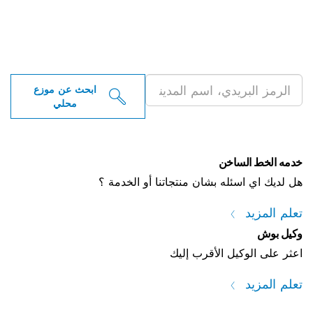
 موزعو أدوات بوش
ية بالقرب منك
ابحث عن موزع
محلي
خن
ه بشان منتجاتنا أو الخدمة ؟
 الأقرب إليك