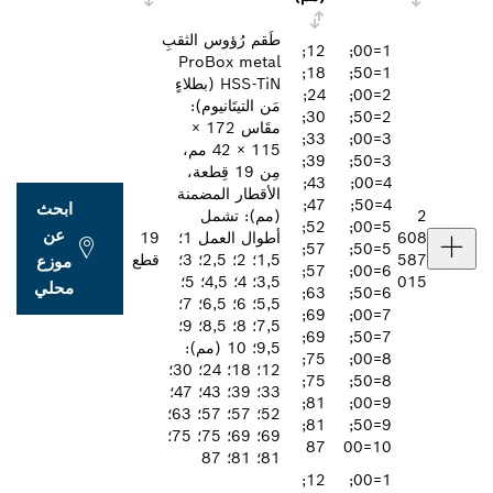
طَقم رُؤوس الثقبِ
12;
1=00;
ProBox metal
18;
1=50;
HSS-TiN (بطلاءٍ
24;
2=00;
مَن التيتَانيوم):
30;
2=50;
مقَاس 172 ×
33;
3=00;
115 × 42 مم،
39;
3=50;
مِن 19 قِطعة،
43;
4=00;
الأقطار المضمنة
47;
4=50;
ابحث
(مم): تشمل
52;
5=00;
عن
أطوال العمل 1؛
19
57;
5=50;
1,5؛ 2؛ 2,5؛ 3؛
قطع
موزع
57;
6=00;
3,5؛ 4؛ 4,5؛ 5؛
محلي
63;
6=50;
5,5؛ 6؛ 6,5؛ 7؛
69;
7=00;
7,5؛ 8؛ 8,5؛ 9؛
69;
7=50;
9,5؛ 10 (مم):
75;
8=00;
12؛ 18؛ 24؛ 30؛
75;
8=50;
33؛ 39؛ 43؛ 47؛
81;
9=00;
52؛ 57؛ 57؛ 63؛
81;
9=50;
69؛ 69؛ 75؛ 75؛
87
81؛ 81؛ 87
12;
1=00;