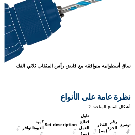
توافقة مع قابض رأس المثقاب ثلاثي الفك
على الأنواع
احة:
2
طول
قطاع
كمية
ر
Set description
العمل
العبوة
التوافر
(مم)