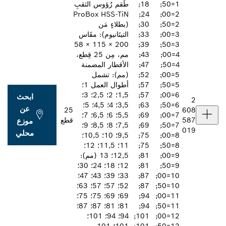
1=50;
18;
طَقم رُؤوس الثقبِ
ProBox HSS-TiN
24;
2=00;
2=50;
30;
(بطلاءٍ مَن
3=00;
33;
التيتَانيوم): مقَاس
200 × 115 × 58
39;
3=50;
4=00;
43;
مم، مِن 25 قِطع،
4=50;
47;
الأقطار المضمنة
5=00;
52;
(مم): تشمل
5=50;
57;
أطوال العمل 1؛
6=00;
57;
1,5؛ 2؛ 2,5؛ 3؛
ابحث
6=50;
63;
3,5؛ 4؛ 4,5؛ 5؛
عن
25
7=00;
69;
5,5؛ 6؛ 6,5؛ 7؛
قطع
موزع
7=50;
69;
7,5؛ 8؛ 8,5؛ 9؛
محلي
8=00;
75;
9,5؛ 10؛ 10,5؛
8=50;
75;
11؛ 11,5؛ 12؛
9=00;
81;
12,5؛ 13 (مم):
9=50;
81;
12؛ 18؛ 24؛ 30؛
10=00;
87;
33؛ 39؛ 43؛ 47؛
10=50;
87;
52؛ 57؛ 57؛ 63؛
11=00;
94;
69؛ 69؛ 75؛ 75؛
11=50;
94;
81؛ 81؛ 87؛ 87؛
12=00;
101;
94؛ 94؛ 101؛