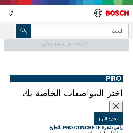
المتغير الذي اخترته
رأس شفرة PRO Concrete للتجليخ
البحث
ابحث عن موزع محلي
رأس تجليخ PRO Concrete لطاحونة الخرسانة لفترة حياة طويلة
...
بتجويف 22.23 مم
PRO
اختر المواصفات الخاصة بك
تحديد النوع
رأس شفرة PRO CONCRETE للتجليخ