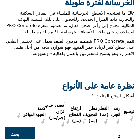
الخرسانة لفترة طويلة
غالبًا ما تستخدم الأسطح الخرسانية الملساء في المباني السكنية
والتجارية ذات الطراز الحديث. وللحصول على تلك اللمسة النهائية
المثالية، تحتاج إلى رأس طحن فعال. تم تصميم شفرة PRO Concrete
لمساعدتك على طحن الأسطح الخرسانية الكبيرة لفترة طويلة.
تتميز PRO Concrete بتصميم مزدوج الصف يعمل على تحسين الطحن
على سطح كبير لزيادة عمر المنتج. فهو متوازن بدقة من أجل تقليل
الاهتزاز، وهو يسمح للمحترفين بالعمل بفعالية - وبسهولة.
نظرة عامة على الأنواع
أشكال المنتج المتاحة:
2
أقصَى عَدم
رقم
القطر
قطر
ارتفاع
كمية
توسيع
اتزَان
الجزء
(مم)
التجويف
القطاع
العبوة
التوافر
(جم/مم)
(مم)
(مم)
ابحث
2