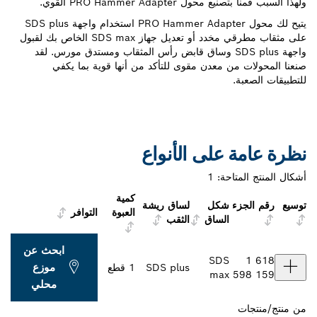
ولهذا السبب قمنا بتصنيع محول PRO Hammer Adapter القوي.
يتيح لك محول PRO Hammer Adapter استخدام واجهة SDS plus
على مثقاب مطرقي مخدد أو تعديل جهاز SDS max الخاص بك لقبول
واجهة SDS plus وساق قابض رأس المثقاب ومستدق مورس. لقد
صنعنا المحولات من معدن مقوى للتأكد من أنها قوية بما يكفي
للتطبيقات الصعبة.
نظرة عامة على الأنواع
أشكال المنتج المتاحة:
1
كمية
توسيع
رقم الجزء
شكل
لساق ريشة
العبوة
التوافر
الساق
الثقب
ابحث عن
SDS
1 618
موزع
SDS plus
1 قطع
max
598 159
محلي
من
منتج/منتجات