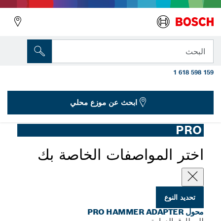
المتغير الذي اخترته
محول PRO Hammer Adapter، من SDS max
البحث
إلى SDS plus
1 618 598 159
...
محول مطرقي PRO، SDS max
ابحث عن موزع محلي
PRO
اختر المواصفات الخاصة بك
تحديد النوع
محول PRO HAMMER ADAPTER