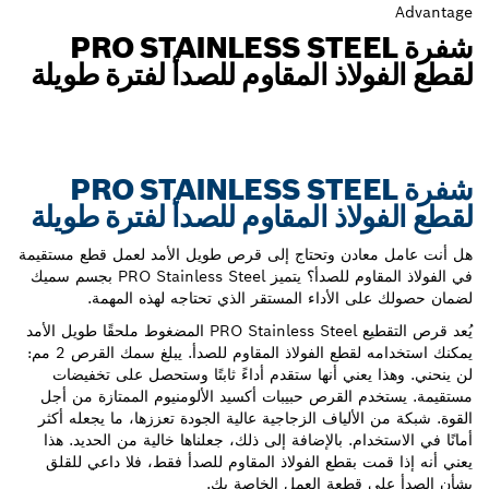
Advantage
شفرة PRO STAINLESS STEEL
لقطع الفولاذ المقاوم للصدأ لفترة طويلة
شفرة PRO STAINLESS STEEL
لقطع الفولاذ المقاوم للصدأ لفترة طويلة
هل أنت عامل معادن وتحتاج إلى قرص طويل الأمد لعمل قطع مستقيمة
في الفولاذ المقاوم للصدأ؟ يتميز PRO Stainless Steel بجسم سميك
لضمان حصولك على الأداء المستقر الذي تحتاجه لهذه المهمة.
يُعد قرص التقطيع PRO Stainless Steel المضغوط ملحقًا طويل الأمد
يمكنك استخدامه لقطع الفولاذ المقاوم للصدأ. يبلغ سمك القرص 2 مم:
لن ينحني. وهذا يعني أنها ستقدم أداءً ثابتًا وستحصل على تخفيضات
مستقيمة. يستخدم القرص حبيبات أكسيد الألومنيوم الممتازة من أجل
القوة. شبكة من الألياف الزجاجية عالية الجودة تعززها، ما يجعله أكثر
أمانًا في الاستخدام. بالإضافة إلى ذلك، جعلناها خالية من الحديد. هذا
يعني أنه إذا قمت بقطع الفولاذ المقاوم للصدأ فقط، فلا داعي للقلق
بشأن الصدأ على قطعة العمل الخاصة بك.