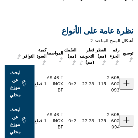
نظرة عامة على الأنواع
أشكال المنتج المتاحة:
2
رقم
القطر
قطر
السُمك
كمية
توسيع
المواصفة
الجزء
(مم)
التجويف
(مم)
العبوة
التوافر
(مم)
ابحث
AS 46 T
2 608
عن
600
115
22.23
2=0
INOX
1 قطع
موزع
BF
093
محلي
ابحث
AS 46 T
2 608
عن
600
125
22.23
2=0
INOX
1 قطع
موزع
BF
094
محلي