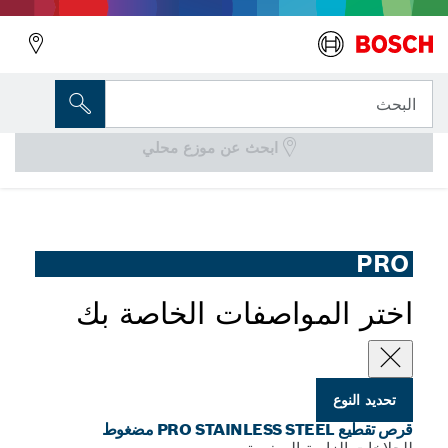
المتغير الذي اخترته
قرص تقطيع PRO Stainless Steel مضغوط
البحث
ابحث عن موزع محلي
قرص تقطيع PRO Stainless Steel Bonded وطويل العمر
...
للمفارم بزاوية الصغيرة بتجويف 22.23 مم
PRO
اختر المواصفات الخاصة بك
تحديد النوع
قرص تقطيع PRO STAINLESS STEEL مضغوط