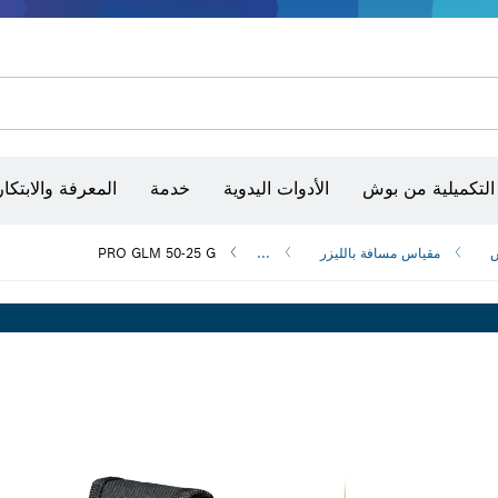
أقراص سنفرة وأحزمة سنفرة وورق سنفرة
حفر الماس وقطعه وتجليخه
رؤوس تركيب براغي، ووحدات تركيب رؤوس التثبيت والمآخذ
أق
الكاميرات وأجهزة الكشف الحرارية
التكميلية من بوش
الأدوات اليدوية
خدمة
المعرفة والابتكار
س
مقياس مسافة بالليزر
...
PRO GLM 50-25 G