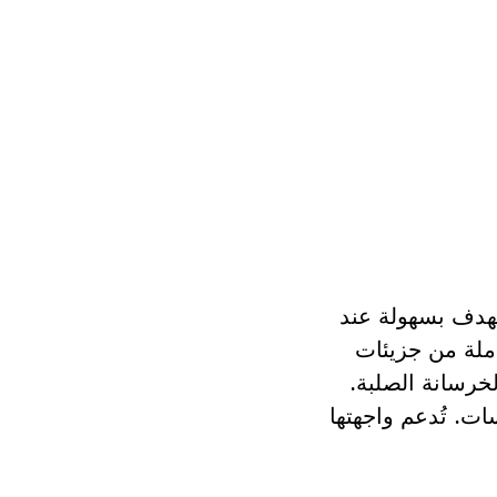
من تحديد الهدف بسهولة عند
دة IP65، فهي تتمتع بحمايةً كاملة من جزيئات
ممتص للصدمات بمقاومة للسقوط حتى 1.5 متر على الخرسانة الصلبة.
ت. تُدعم واجهتها