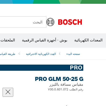
البحث
شفرات منشار و‏‫مناشير حفر
المعدات الكهربائية
بوش - أجهزة القياس الرقمية
الملحقات 
صفحه البدء
العِدد الكهربائية الاحترافية
طريقة القيا
PRO
PRO GLM 50-25 G
مقياس مسافة بالليزر
رقم الطلب 0.601.072.V00