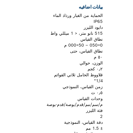
بيانات اضافيه
الحماية من الغبار ورذاذ الماء
IP65
دايود الليزر
515 نانو متر، < 1 ميللي واط
نطاق القياس
0=050 – 50=000 م
نطاق القياس، حتى
٥٠ م
الوزن، حوالي
٠٫٢ كجم
قلاووظ الحامل ثلاثي القوائم
1/4"
زمن القياس، النموذجي
٠٫٥ ث
وحدات القياس
م/سم/مم/قدم/بوصة/قدم-بوصة
فئة الليزر
2
دقة القياس، النموذجية
± 1.5 مم