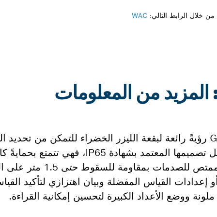
ن خلال الرابط التالي:
WAC
تمنحك الأداة GLM 50-25 G Professional رؤيةً رائعة لبقعة الليزر الخضراء للتمكن 
القياس لمسافات طويلة في الداخل. وبفضل تصميمها المعتمد بشها
الغبار ونفاثات الماء، بينما يتكفل جسمها ال
إعدادات القياس المفضلة وبيان اهتزازي لتأكيد القياسا