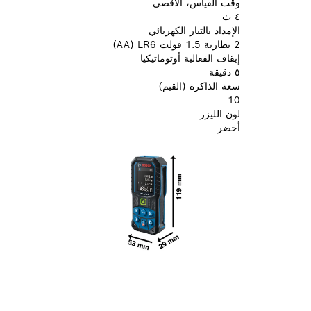
وقت القياس، الأقصى
٤ ث
الإمداد بالتيار الكهربائي
2 بطارية 1.5 فولت LR6 ‏(‎AA)
إيقاف الفعالية أوتوماتيكيا
٥ دقيقة
سعة الذاكرة (القيم)
10
لون الليزر
أخضر