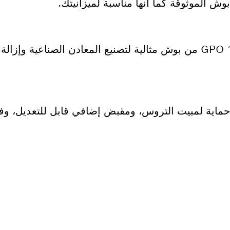
وش الموثوقة كما أنها مناسبة لميزانيتك.
تعتبر أداة التلميع GPO 11-180 S Professional من بوش مثالية لتصنيع المعادن الصن
لى قطعة غيار؟
ار المناسبة لأداة بوش الاحترافية الخاصة بك بسرعة وس