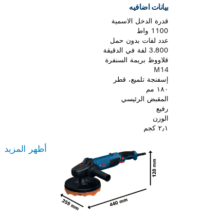
بيانات اضافيه
قدرة الدخل الاسمية
1100 واط
عدد لفات بدون حمل
3.800 لفة في الدقيقة
قلاووظ بريمة السنفرة
M14
إسفنجة تلميع، قطر
١٨٠ مم
المقبض الرئيسي
رفيع
الوزن
٢٫١ كجم
أظهر المزيد