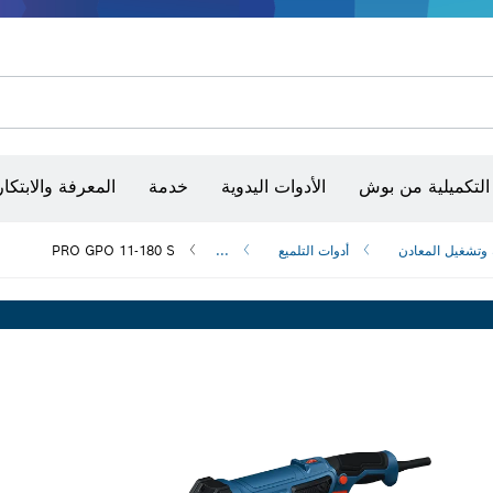
أقراص سنفرة وأحزمة سنفرة وورق سنفرة
حفر الماس وقطعه وتجليخه
رؤوس تركيب براغي، ووحدات تركيب رؤوس التثبيت والمآخذ
أق
الكاميرات وأجهزة الكشف الحرارية
التكميلية من بوش
الأدوات اليدوية
خدمة
المعرفة والابتكار
 وتشغيل المعادن
أدوات التلميع
...
PRO GPO 11-180 S