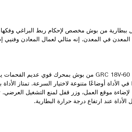
ربط بسقاطة GRC 18V-60 العامل ببطارية من بوش مخصص لإحكام ربط البراغي وف
إحكام ربط المعدن في المعدن. إنه مثالي لعمال المعادن وفنيي
يتميز مفتاح الربط بسقاطة العامل ببطارية GRC 18V-60 من بوش بمحرك قو
وعزم دوران. وتوفر زاجهة المستخدم HMI في الأداة أوضاعًا متنوعة لاختيار السرعة. تمتاز 
للوصول إلى الأماكن الضيقة، ومصباح LED لإضاءة موقع العمل، وزر قفل لمنع التشغيل ال