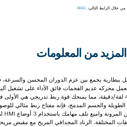
ن خلال الرابط التالي:
WAC
ين. يعمل محركه عديم الفحمات فائق الأداء على تشغيل آلي
بعزم أقصى يبلغ 60 نيوتن متر وسرعة 400 لفة/دقيقة، مما يمنحك قوة ربط تدريجي هي ا
 الرقبة الطويلة والجسم المدمج، فإنه مفتاح ربط مثالي للوص
التي يتعذر
قات المختلفة. الزناد المجدافي المريح مع مقبض مري