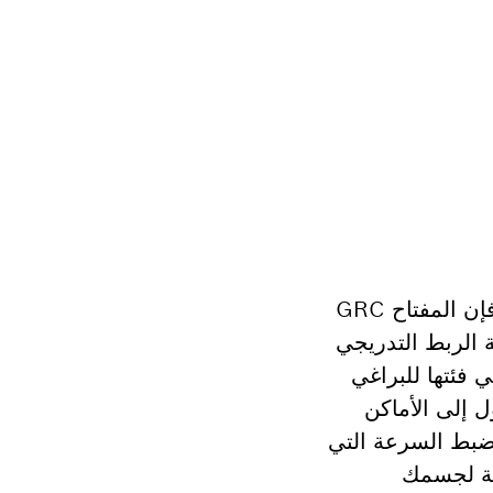
إذا كنت تبحث عن مفتاح ربط بسقاطة عامل ببطارية يجمع بين عزم الدوران المحسن والسرعة، فإن المفتاح GRC
ة الربط التدريجي
لأولى في فئتها للبراغي
ول إلى الأماكن
 الوصول إليها. حقق قدرا أكبر من المرونة وامنع تلف مهامك باستخدام 3 أوضاع HMI لضبط السرعة التي
حة لجسمك