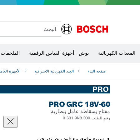
البحث
شفرات منشار و‏‫مناشير حفر
المعدات الكهربائية
بوش - أجهزة القياس الرقمية
الملحقات 
صفحه البدء
العِدد الكهربائية الاحترافية
الأجهزة العامل
PRO
PRO GRC 18V-60
مفتاح بسقاطة عامل ببطارية
رقم الطلب 0.601.9N8.000
سريع وقوي مع قوة ربط تدريجي