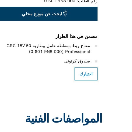
رقم الطلب:
0 601 9N8 000
ابحث عن موزع محلي
مضمن في هذا الطراز
مفتاح ربط بسقاطة عامل ببطارية GRC 18V-60
Professional ‏(‎0 601 9N8 000)
صندوق كرتوني
اختيارك
المواصفات الفنية