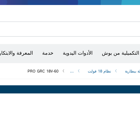
أقراص سنفرة وأحزمة سنفرة وورق سنفرة
حفر الماس وقطعه وتجليخه
رؤوس تركيب براغي، ووحدات تركيب رؤوس التثبيت والمآخذ
أق
الكاميرات وأجهزة الكشف الحرارية
التكميلية من بوش
الأدوات اليدوية
خدمة
المعرفة والابتكار
ة ببطارية
نظام 18 فولت
...
PRO GRC 18V-60