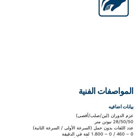
وسائل راحة متوازنة
أدوات مدمجة وخفيفة وأقل حجما: مستوى
أعلى من الراحة للحصول على أداء أمثل في
الأعمال المختلفة.
تعلم المزيد
المواصفات الفنية
بيانات اضافيه
عزم الدوران (لين/صلب/أقصى)
28/50/50 نيوتن متر
عدد اللفات بدون حمل (السرعة الأولى / السرعة الثانية)‎
0 – 460 / 0 – 1.800 لفة في الدقيقة