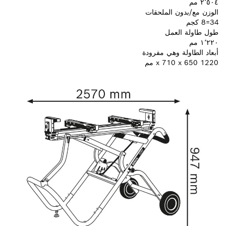
٢٬٥٠٤ مم
الوزن مع/بدون الملحقات
34=8 كجم
طول طاولة العمل
١٬٢٢٠ مم
أبعاد الطاولة وهي مفرودة
1220 x 710 x 650 مم