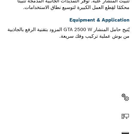
تثبيت المنشار عليه. تُوفر التمديدات الجانبية المدمجة تثبيتًا
محكمًا لقِطع العمل الكبيرة لتوسيع نطاق الاستخدامات.
Equipment & Application
يُتيح حامل المنشار GTA 2500 W المزود بتقنية الرفع بالجاذبية
من بوش عملية تركيب وفك سريعة.
هل تحتاج إلى قطعة غيار؟
ستجد هنا قطع الغيار المناسبة لأداة بوش الاحترافية الخاصة بك
بسرعة وسهولة.
اختر قطعة غيار
اطلب عن طريق الإنترنت