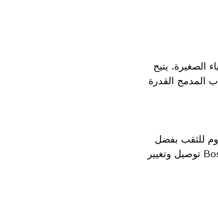
سية والأشياء الصغيرة. يتيح
ب المدمج القدرة
قاوم للثقب بفضل
حياكته المزدوجة وتصميمه المعزز من البوليستر 1000D. يتيح نظام Bosch Professional ProClick توصيل وتغيير