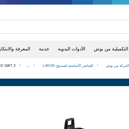
أقراص سنفرة وأحزمة سنفرة وورق سنفرة
حفر الماس وقطعه وتجليخه
رؤوس تركيب براغي، ووحدات تركيب رؤوس التثبيت والمآخذ
أق
الكاميرات وأجهزة الكشف الحرارية
التكميلية من بوش
الأدوات اليدوية
خدمة
المعرفة والابتكار
الحركة من بوش
العناصر الأساسية لصندوق L-BOXX
...
RO GWT 2