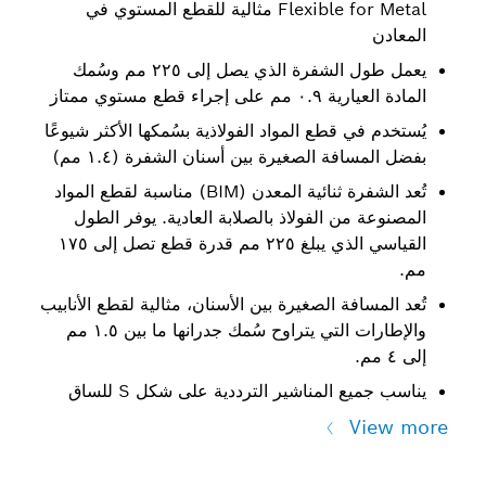
Flexible for Metal مثالية للقطع المستوي في
يعمل طول الشفرة الذي يصل إلى ٢٢٥ مم وسُمك
ء قطع مستوي ممتاز
 قطع المواد الفولاذية بسُمكها الأكثر شيوعًا
فة الصغيرة بين أسنان الشفرة (١.٤ مم)
تُعد الشفرة ثنائية المعدن (BIM) مناسبة لقطع المواد
ن الفولاذ بالصلابة العادية. يوفر الطول
القياسي الذي يبلغ ٢٢٥ مم قدرة قطع تصل إلى ١٧٥
فة الصغيرة بين الأسنان، مثالية لقطع الأنابيب
والإطارات التي يتراوح سُمك جدرانها ما بين ١.٥ مم
 المناشير الترددية على شكل S للساق