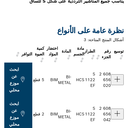
ير الترددية على شكل S للساق
على الأنواع
احة:
3
مادة
اختصَار
كمية
لطراز
المادة
الجسم
الموَاد
العبوة
التوافر
ابحث
عن
BI-
112
HCS
BIM
5 قطع
METAL
موزع
E
محلي
ابحث
عن
BI-
112
HCS
BIM
2 قطع
METAL
موزع
E
محلي