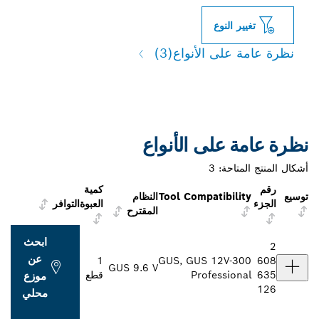
تغيير النوع
نظرة عامة على الأنواع
(3)
نظرة عامة على الأنواع
أشكال المنتج المتاحة:
3
رقم
كمية
توسيع
Tool Compatibility
النظام
الجزء
العبوة
التوافر
المقترح
ابحث
2
عن
1
GUS, GUS 12V-300
608
GUS 9.6 V
635
Professional
قطع
موزع
126
محلي