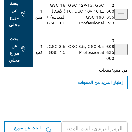
ابحث
GSC 16
GSC 12V-13, GSC
2
عن
608
16, GSC 18V-16 E,
(الأشغال
1
635
GSC 160
المعدنية) +
قطع
موزع
243
Professional
GSC 160‏
محلي
ابحث
3
عن
608
GSC 3.5, GSC 4.5
GSC 3.5،‏
1
635
Professional
GSC 4.5
قطع
موزع
000
محلي
من
منتج/منتجات
إظهار المزيد من المنتجات
ابحث عن موزعو أدوات بوش
الاحترافية بالقرب منك
ابحث عن موزع