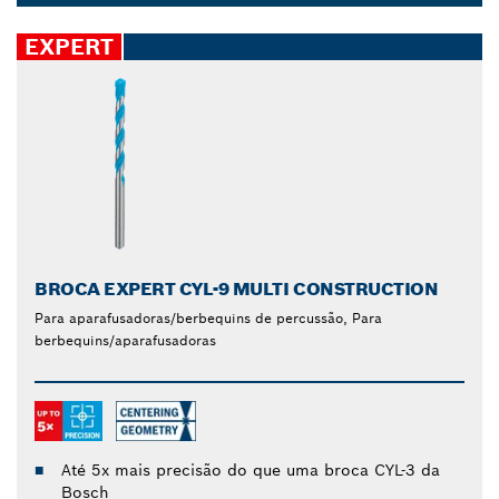
carboneto de alto desempenho e um canal de
Dropdown
extração de pó otimizado fazem com que o teu
closed
EXPERT
conjunto de brocas dure mais tempo. Faz furos
precisos e fiáveis em diferentes materiais, como aço,
plástico, betão, madeira macia e azulejos.
BROCA EXPERT CYL-9 MULTI CONSTRUCTION
Para aparafusadoras/berbequins de percussão, Para
berbequins/aparafusadoras
Até 5x mais precisão do que uma broca CYL-3 da
Bosch