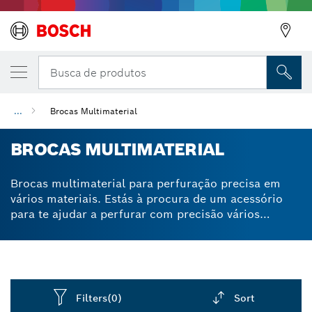
Busca de produtos
...
Brocas Multimaterial
BROCAS MULTIMATERIAL
Brocas multimaterial para perfuração precisa em
vários materiais. Estás à procura de um acessório
para te ajudar a perfurar com precisão vários
materiais? As nossas brocas multimaterial utilizam
uma tecnologia especial para garantir que se
mantêm o mais centradas possível. Com o nosso
conjunto de brocas multiusos, podes fixar a gama de
brocas a diferentes berbequins, utilizando vários
Filters
(0)
Sort
tamanhos para diferentes fins. Uma ponta de