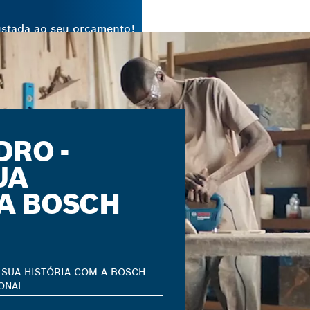
stada ao seu orçamento!
Bosch Professional
e si
DRO -
UA
 A BOSCH
 SUA HISTÓRIA COM A BOSCH
ONAL