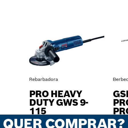
Rebarbadora
Berbeq
PRO HEAVY
GS
DUTY GWS 9-
PR
115
PR
PROFESSIONAL
QUER COMPRAR?