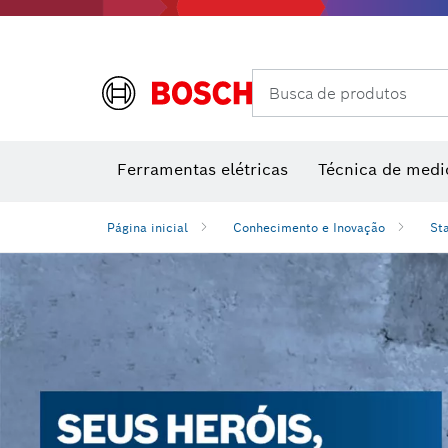
Rebarbadoras e processamento de metal
Sopradores de ar quente e pistolas de colar
Instrumen
Ferra
Acessórios de multiferramenta
Classes de desempenho
Acessórios para máquinas
Lâminas 
Busca de produtos
Ferramentas elétricas
Técnica de medi
Página inicial
Conhecimento e Inovação
St