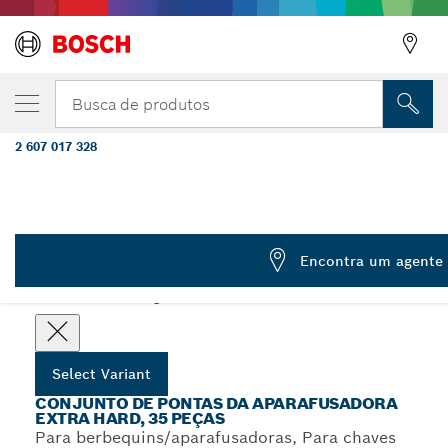
Conjunto de pontas de aparafusar e brocas
Busca de produtos
Hard, PH, PZ, SL, H, T
2 607 017 328
Conjuntos de pontas de aparafusar e brocas para metal em
...
HSS Extra Hard Metal, 35 unidades
Encontra um agente 
Choose your Variant
Select Variant
CONJUNTO DE PONTAS DA APARAFUSADORA
EXTRA HARD, 35 PEÇAS
Para berbequins/aparafusadoras, Para chaves