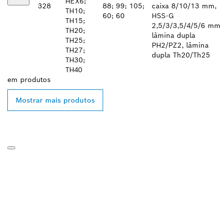
HEX6;
328
88; 99; 105;
caixa 8/10/13 mm,
TH10;
60; 60
HSS-G
TH15;
2,5/3/3,5/4/5/6 mm
TH20;
lâmina dupla
TH25;
PH2/PZ2, lâmina
TH27;
dupla Th20/Th25
TH30;
TH40
em
produtos
Mostrar mais produtos