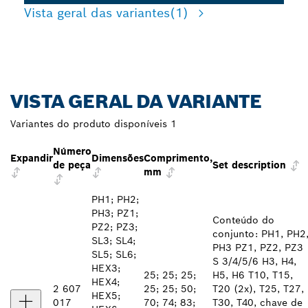
Vista geral das variantes
(1)
VISTA GERAL DA VARIANTE
Variantes do produto disponíveis
1
Número
Expandir
Dimensões
Comprimento,
de peça
Set description
mm
PH1; PH2;
PH3; PZ1;
Conteúdo do
PZ2; PZ3;
conjunto: PH1, PH2
SL3; SL4;
PH3 PZ1, PZ2, PZ3
SL5; SL6;
S 3/4/5/6 H3, H4,
HEX3;
25; 25; 25;
H5, H6 T10, T15,
HEX4;
2 607
25; 25; 50;
T20 (2x), T25, T27,
HEX5;
017
70; 74; 83;
T30, T40, chave de