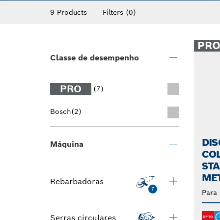
nossos discos para rebarbadoras são sufici
9 Products
Filters
(0)
plásticos, aço inoxidável e até ferro fundido
PR
Classe de desempenho
PRO
(7)
Bosch
(2)
DIS
Máquina
CO
STA
ME
Rebarbadoras
7
Para
Serras circulares