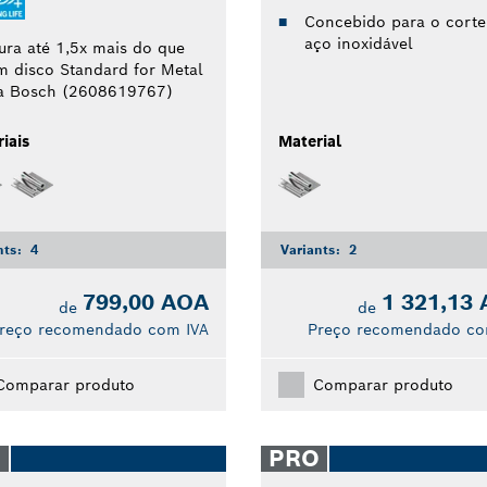
Concebido para o corte
aço inoxidável
ura até 1,5x mais do que
m disco Standard for Metal
a Bosch (2608619767)
iais
Material
nts:
4
Variants:
2
799,00 AOA
1 321,13
de
de
reço recomendado com IVA
Preço recomendado co
Comparar produto
Comparar produto
O
PRO