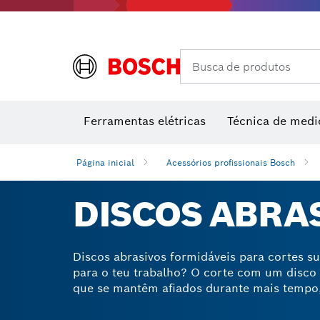
Rebarbadoras e processamento de metal
Sopradores de ar quente e pistolas de colar
Instrumen
Ferra
Acessórios de multiferramenta
Classes de desempenho
Acessórios para máquinas
Lâminas 
Busca de produtos
Ferramentas elétricas
Técnica de medi
Página inicial
Acessórios profissionais Bosch
DISCOS ABRA
Discos abrasivos formidáveis para cortes su
para o teu trabalho? O corte com um disco 
que se mantêm afiados durante mais tempo,
Technology da Bosch para maior durabilidad
mudanças rápidas de acessórios, reduzindo