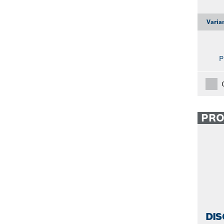
Varia
P
PR
DIS