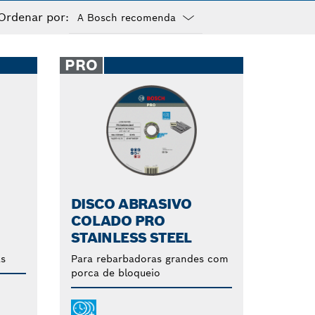
, como madeira,
Ordenar por:
Dropdown
closed
PRO
DISCO ABRASIVO
COLADO PRO
STAINLESS STEEL
s
Para rebarbadoras grandes com
porca de bloqueio