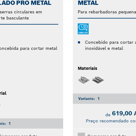
LADO PRO METAL
METAL
serras circulares em
Para rebarbadoras pequena
te basculante
Concebido para cortar 
oncebida para cortar metal
inoxidável e metal
Materiais
ial
Variants:
1
619,00
de
Preço recomendado co
nts:
1