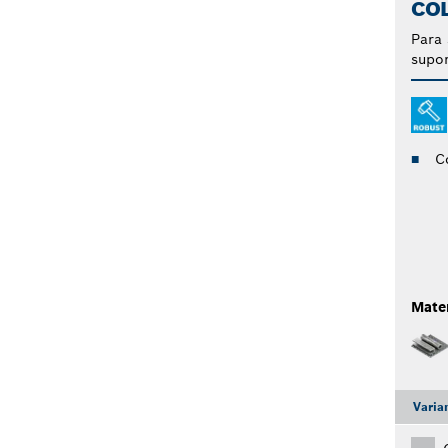
CO
Para 
supor
C
Mater
Varia