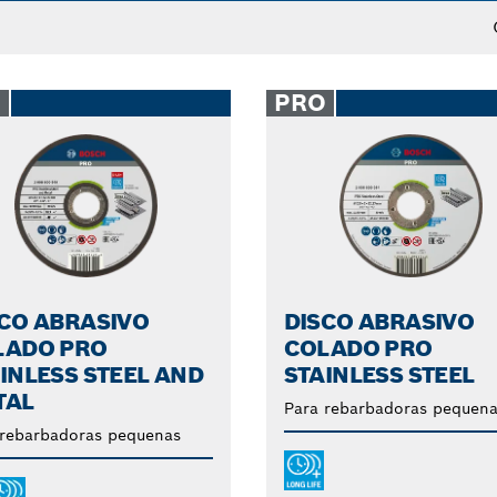
entemente versáteis para cortar todo o tipo de materiais
 grosso.
O
PRO
CO ABRASIVO
DISCO ABRASIVO
LADO PRO
COLADO PRO
INLESS STEEL AND
STAINLESS STEEL
TAL
Para rebarbadoras pequena
 rebarbadoras pequenas