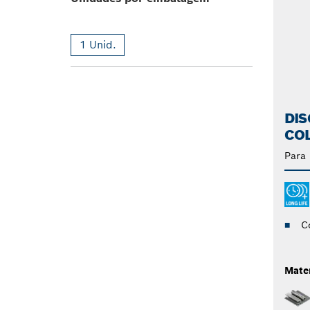
1 Unid.
DIS
CO
Para
C
Mater