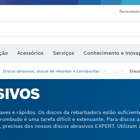
Revendedo
tos de medição inteligente
mentas estacionárias e mesas de trabalho
Máquinas de limpeza de alta pressão
Produtos e serviços de conectividade
Berbequins e berbequins com percussão e apar
de serra e serras cranianas
Discos de lixa, cintas de lixa e lixas
Pontas de aparafusar e chaves d
Corte, rebarbação e perfuração com diamante
ção
Acessórios
Serviços
Conhecimento e Inova
Medidores de ângulos e de inc
Discos abrasivos, discos de rebarbar e catrabuchas
...
Disco
SIVOS
aves e rápidos. Os discos da rebarbadora estão suficien
rombudo é uma tarefa difícil e extenuante. Para discos a
 precisas dos nossos discos abrasivos EXPERT. Utilizam 
e e um sistema X-Lock para fixar o acessório no lugar. 
 o tempo gasto em projetos de demolição, restauração e