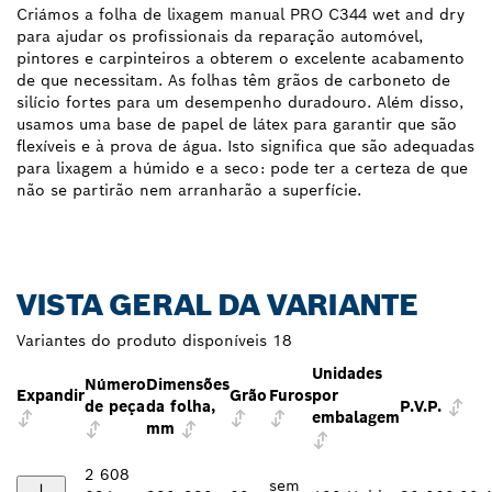
Criámos a folha de lixagem manual PRO C344 wet and dry
para ajudar os profissionais da reparação automóvel,
pintores e carpinteiros a obterem o excelente acabamento
de que necessitam. As folhas têm grãos de carboneto de
silício fortes para um desempenho duradouro. Além disso,
usamos uma base de papel de látex para garantir que são
flexíveis e à prova de água. Isto significa que são adequadas
para lixagem a húmido e a seco: pode ter a certeza de que
não se partirão nem arranharão a superfície.
VISTA GERAL DA VARIANTE
Variantes do produto disponíveis
18
Unidades
Número
Dimensões
Expandir
Grão
Furos
por
de peça
da folha,
P.V.P.
embalagem
mm
2 608
sem