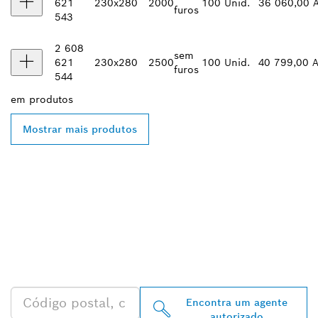
621
230x280
2000
100 Unid.
36 060,00 
furos
543
2 608
sem
621
230x280
2500
100 Unid.
40 799,00 
furos
544
em
produtos
Mostrar mais produtos
ENCONTRA
DISTRIBUIDORES
AUTORIZADOS BOSCH
PROFESSIONAL PERTO DE
TI
Encontra um agente
autorizado