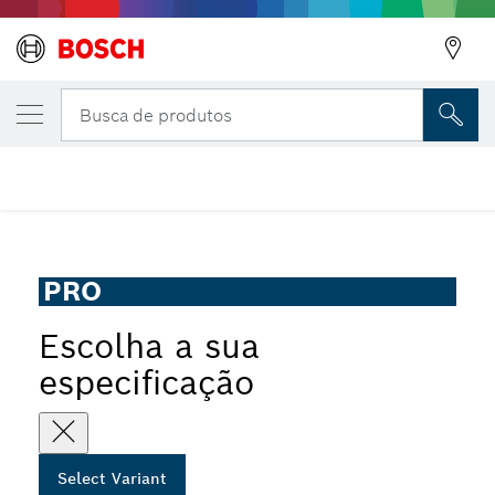
Folha de lixagem manual PRO C344 wet an
Busca de produtos
Folha para lixar manual PRO C344 wet and dry para
...
lixadeiras orbitais
PRO
Escolha a sua
especificação
Select Variant