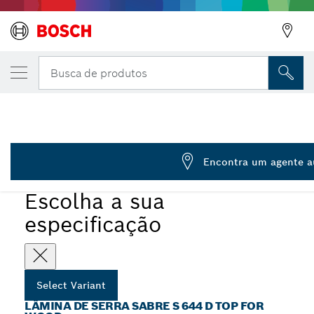
Lâmina de serrote elétrico S 644 D
Busca de produtos
2 608 650 673
...
Lâminas sabre S 644 D Top for Wood
Encontra um agente a
Escolha a sua
especificação
Select Variant
LÂMINA DE SERRA SABRE S 644 D TOP FOR