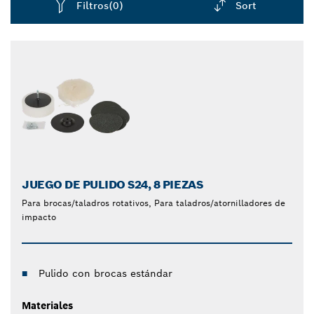
Filtros
(0)
Sort
óptima para crear una acción de lijado de alta
velocidad, reduciendo el tiempo necesario para los
Dropdown
trabajos de lijado y pulido. Consigue acabados lisos
closed
incluso en superficies pintadas utilizando nuestro
accesorio de lijado para taladro.
JUEGO DE PULIDO S24, 8 PIEZAS
Para brocas/taladros rotativos, Para taladros/atornilladores de
impacto
Pulido con brocas estándar
Materiales