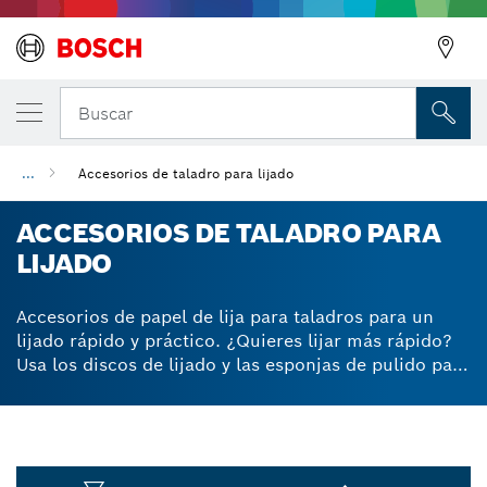
Buscar
...
Accesorios de taladro para lijado
ACCESORIOS DE TALADRO PARA
LIJADO
Accesorios de papel de lija para taladros para un
lijado rápido y práctico. ¿Quieres lijar más rápido?
Usa los discos de lijado y las esponjas de pulido para
taladros para realizar trabajos ligeros de lijado. El
diseño Surface Structure de Bosch le da a tu
lijadora más poder abrasivo, lo que permite un lijado
rápido de muchos tipos de madera. Los granos
individuales se han alineado y distribuido de forma