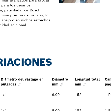
s más avanzados para brocas
 para los usuarios
da, patentada por Bosch,
nima presión del usuario, lo
 abajo o en nichos estrechos.
cidad adicional.
RIACIONES
Diámetro del vástago en
Diámetro
Longitud total
Can
pulgadas
mm
mm
paq
1/4
6,00
152
1 P
1/4
8,00
152
1 P