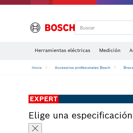
Medidores de ángulos e inclinómetros
Detectores de temperatura y cámaras térmicas
Buscar
Herramientas eléctricas
Medición
A
Inicio
Accesorios profesionales Bosch
Broc
EXPERT
Elige una especificación