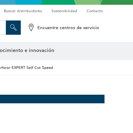
Buscar distribuidores
Sostenibilidad
Contacto
Detectores de materiales
Cámaras de inspección
Encuentre centros de servicio
Herramientas de diseño
ocimiento e innovación
erforar EXPERT Self Cut Speed