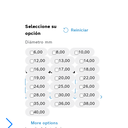
Seleccione su
Reiniciar
opción
Diámetro mm
6,00
8,00
10,00
12,00
13,00
14,00
16,00
17,00
18,00
Variante seleccionada
19,00
20,00
22,00
Change variant
24,00
25,00
26,00
28,00
30,00
32,00
Resumen de variaciones
(22)
35,00
36,00
38,00
40,00
More options