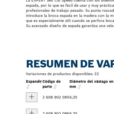
La EXPERT Self Cut Speed cuenta con los diseño
espada, por lo que es fácil de usar y muy práctica
profesionales de trabajo pesado. Su punta rosca
introduce la broca espada en la madera con la mí
que es especialmente útil cuando se perfora boca
Su avanzado diseño de espada garantiza una velo
RESUMEN DE VA
Variaciones de productos disponibles:
22
Expandir
Código de
Diámetro del vástago en
parte
mm
2 608 902 085
6,35
2 608 902 086
6,35