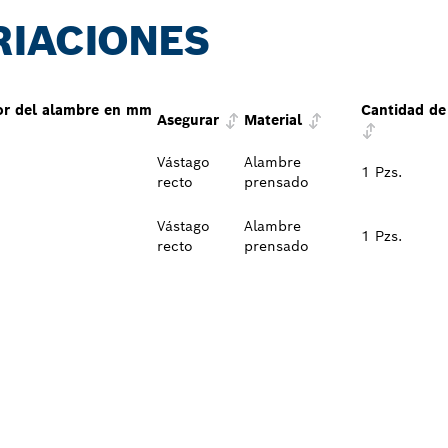
RIACIONES
or del alambre en mm
Cantidad de
Asegurar
Material
Vástago
Alambre
1 Pzs.
recto
prensado
Vástago
Alambre
1 Pzs.
recto
prensado
L DISTRIBUIDOR D