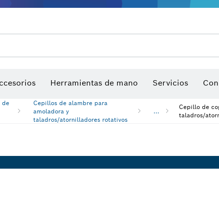
Garantía de productos
Servicio postventa
Encuentre centros de servicio
Manuales de Productos
ccesorios
Herramientas de mano
Servicios
Con
s de
Cepillos de alambre para
Cepillo de c
amoladora y
...
taladros/ator
taladros/atornilladores rotativos