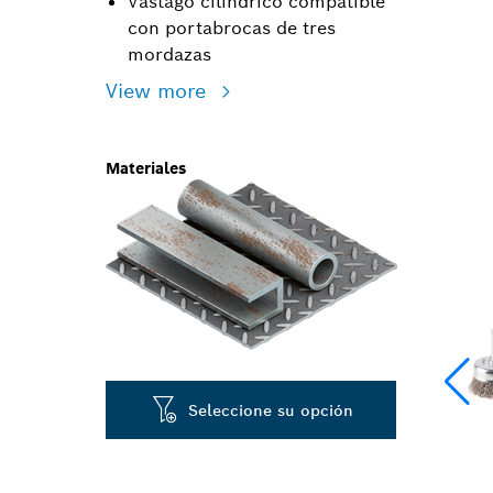
Vástago cilíndrico compatible
con portabrocas de tres
mordazas
View more
Materiales
Seleccione su opción