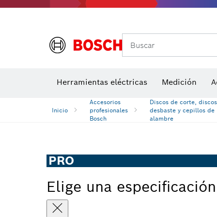
Medidores de ángulos e inclinómetros
Detectores de temperatura y cámaras térmicas
Buscar
Herramientas eléctricas
Medición
A
Accesorios
Discos de corte, disco
Inicio
profesionales
desbaste y cepillos de
Bosch
alambre
PRO
Elige una especificación