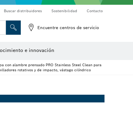
Buscar distribuidores
Sostenibilidad
Contacto
Detectores de materiales
Cámaras de inspección
Encuentre centros de servicio
Herramientas de diseño
ocimiento e innovación
opa con alambre prensado PRO Stainless Steel Clean para
nilladores rotativos y de impacto, vástago cilíndrico