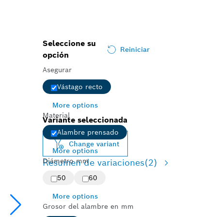
Seleccione su
Reiniciar
opción
Asegurar
Vástago recto
More options
Material
Variante seleccionada
Alambre prensado
Change variant
More options
Diámetro mm
Resumen de variaciones
(2)
50
60
More options
Grosor del alambre en mm