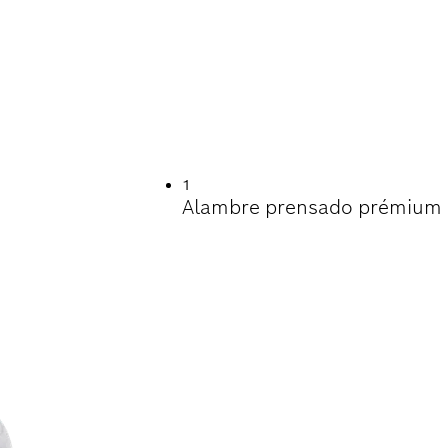
TIL EN LA LIMPIEZ
1
Alambre prensado prémium pa