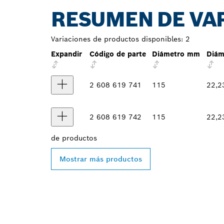
RESUMEN DE VA
Variaciones de productos disponibles:
2
Expandir
Código de parte
Diámetro mm
Diám
2 608 619 741
115
22,2
2 608 619 742
115
22,2
de
productos
Mostrar más productos
ENCONTRAR A