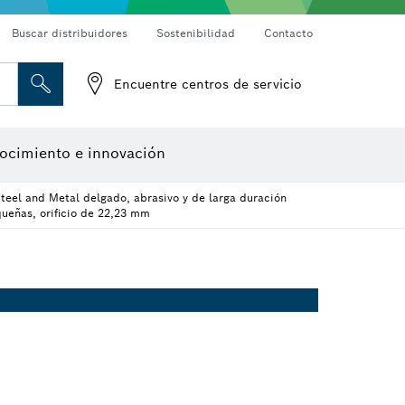
Buscar distribuidores
Sostenibilidad
Contacto
Detectores de materiales
Cámaras de inspección
Encuentre centros de servicio
Herramientas de diseño
ocimiento e innovación
teel and Metal delgado, abrasivo y de larga duración
ueñas, orificio de 22,23 mm