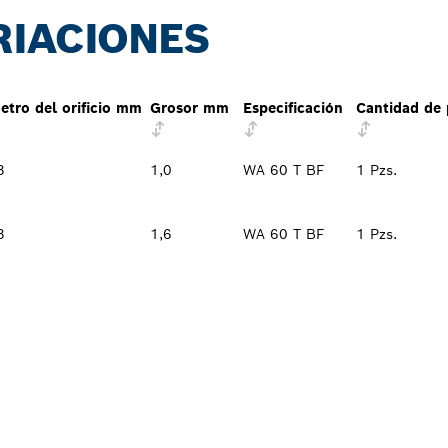
RIACIONES
etro del orificio mm
Grosor mm
Especificación
Cantidad de
3
1,0
WA 60 T BF
1 Pzs.
3
1,6
WA 60 T BF
1 Pzs.
L DISTRIBUIDOR D