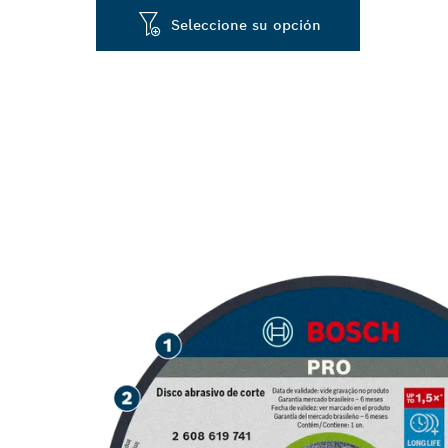
Seleccione su opción
LARGA VIDA Ú
INOXIDABLE Y