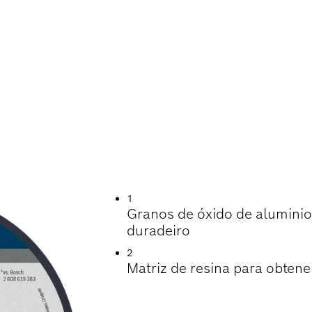
TIL EN EL CORTE 
 METAL
1
Granos de óxido de alumini
duradeiro
2
Matriz de resina para obtener