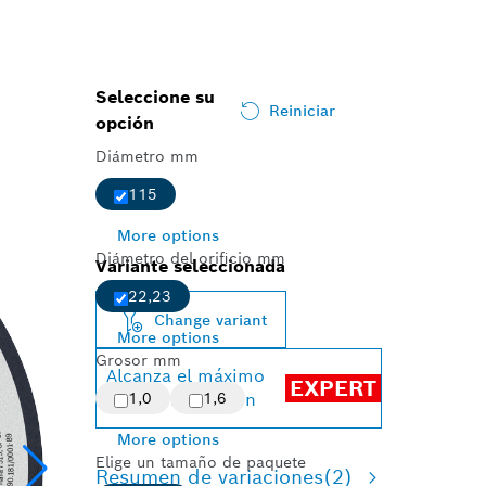
Seleccione su
Reiniciar
opción
Diámetro mm
115
More options
Diámetro del orificio mm
Variante seleccionada
22,23
Change variant
More options
Grosor mm
Alcanza el máximo
EXPERT
rendimiento con
1,0
1,6
More options
Elige un tamaño de paquete
Resumen de variaciones
(2)