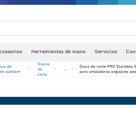
Garantía de productos
Servicio postventa
Encuentre centros de servicio
Manuales de Productos
ccesorios
Herramientas de mano
Servicios
Con
Discos
scos de
Disco de corte PRO Stainless S
de
...
 de alambre
para amoladoras angulares peq
corte