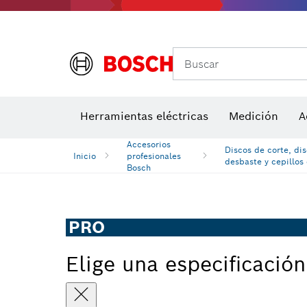
Medidores de ángulos e inclinómetros
Detectores de temperatura y cámaras térmicas
Buscar
Herramientas eléctricas
Medición
A
Accesorios
Discos de corte, di
Inicio
profesionales
desbaste y cepillos
Bosch
PRO
Elige una especificación